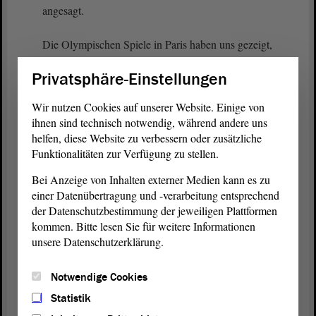
angesagt.
Die Olympischen Spiele in Paris haben uns gezeigt,
was möglich ist, wenn Leidenschaft, Talent und die
Privatsphäre-Einstellungen
richtige Förderung zusammenkommen. Sie haben
aber auch offengelegt, wo wir als Land nachbessern
Wir nutzen Cookies auf unserer Website. Einige von
müssen. Wir dürfen uns nicht auf den bisherigen
ihnen sind technisch notwendig, während andere uns
Erfolgen ausruhen. Vielmehr bleibt es unsere
helfen, diese Website zu verbessern oder zusätzliche
Aufgabe, die Bedingungen so zu gestalten, dass
Funktionalitäten zur Verfügung zu stellen.
auch künftige Generationen von Sportlerinnen und
Bei Anzeige von Inhalten externer Medien kann es zu
Sportlern aus Sachsen-Anhalt die Möglichkeit
einer Datenübertragung und -verarbeitung entsprechend
haben, auf internationaler Bühne zu glänzen.
der Datenschutzbestimmung der jeweiligen Plattformen
kommen. Bitte lesen Sie für weitere Informationen
Paris hat gezeigt, wie erfolgreich eine solche
unsere Datenschutzerklärung.
Mammutveranstaltung nachhaltig in einer
europäischen Großstadt organisiert werden kann,
Notwendige Cookies
eine Aufgabe, die auch aufgrund der möglichen
Verdrängungsmechanismen und gesellschaftlichen
Statistik
Kosten immer eine herausfordernde dialogische