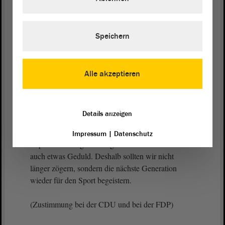
Diese sogenannten EMOTIKON-Tests sollten
künftig auf eine breitere Datengrundlage gestellt
Speichern
und weiter optimiert werden. Aus meiner Sicht ist
auch eine Erweiterung auf den Schwimmunterricht
in der dritten Klasse äußerst sinnvoll.
Alle akzeptieren
(Zustimmung bei der CDU und bei der FDP)
Details anzeigen
Maßnahmen zur Nachwuchsförderung zeigen in
der Regel etwa acht Jahre nach ihrer
Impressum
|
Datenschutz
Implementierung erste Ergebnisse. Es braucht also
auch etwas Geduld. Deshalb sollten wir nicht
länger zögern, sondern die nächste Generation
wieder für den Sport begeistern.
(Zustimmung bei der CDU und bei der FDP)