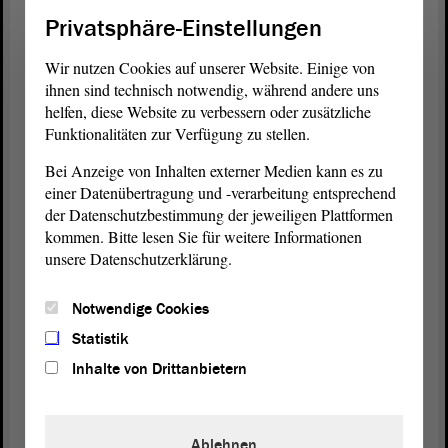
aufgrund der frei werdenden Kapazitäten in der
Privatsphäre-Einstellungen
Elbe-Schwimmhalle auch der Breitensport. Das ist
gerade für Kinder und Jugendliche ein wichtiges
Wir nutzen Cookies auf unserer Website. Einige von
Signal. Wir müssen die junge Generation von den
ihnen sind technisch notwendig, während andere uns
Bildschirmen wegbekommen. Sportliche Aktivität
helfen, diese Website zu verbessern oder zusätzliche
Funktionalitäten zur Verfügung zu stellen.
ist ein zentraler Baustein, um die Gesundheit der
Bevölkerung sicherzustellen. Außerdem sichert ein
Bei Anzeige von Inhalten externer Medien kann es zu
starker Breitensport auch den Nachwuchs für
einer Datenübertragung und -verarbeitung entsprechend
olympische Erfolge.
der Datenschutzbestimmung der jeweiligen Plattformen
kommen. Bitte lesen Sie für weitere Informationen
(Zustimmung bei der CDU und bei der FDP)
unsere Datenschutzerklärung.
Diesbezüglich müssen wir auch zu einem deutlich
Notwendige Cookies
engmaschigeren Monitoring kommen. Ich begrüße
Statistik
ausdrücklich, dass seit dem Schuljahr 2016/2017
Inhalte von Drittanbietern
wieder Sportmotoriktests in der Grundschule
durchgeführt werden. Damit sollen Sporttalente
frühzeitig erkannt und bestmöglich gefördert
Ablehnen
werden.