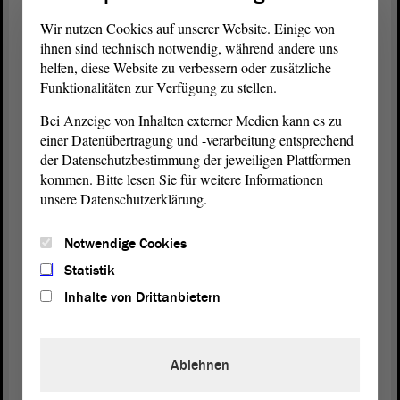
klar, wenn für den Sport etwas geht, dann machen
Wir nutzen Cookies auf unserer Website. Einige von
auch alle mit, weil Sachsen-Anhalt ein Sportland
ihnen sind technisch notwendig, während andere uns
ist, und das wird auch so bleiben.
helfen, diese Website zu verbessern oder zusätzliche
Funktionalitäten zur Verfügung zu stellen.
Zum Thema Leistungssportförderung. Die
Bei Anzeige von Inhalten externer Medien kann es zu
Ministerin hat die Aufgabenliste, die Themenliste
einer Datenübertragung und -verarbeitung entsprechend
schon vorgelesen. Das Thema, wie behalten wir
der Datenschutzbestimmung der jeweiligen Plattformen
unsere Trainerinnen und Trainer, wird, glaube ich,
kommen. Bitte lesen Sie für weitere Informationen
ganz oben stehen, weil es ohne Trainerteams keine
unsere Datenschutzerklärung.
Wettkampferfolge gibt, egal, ob bei olympischen
Spielen oder bei anderen Wettkämpfen. Darauf will
Notwendige Cookies
ich jetzt nicht eingehen.
Statistik
Ich möchte ein Thema ansprechen, das mich
Inhalte von Drittanbietern
persönlich geärgert hat, das in meinem Umfeld viele
geärgert hat und das auch unsere Athletinnen und
Athleten geärgert hat, wenn man der
Ablehnen
Presseberichterstattung gefolgt ist. Das ist das
Thema Doping. Ich finde, das IOC muss sich für