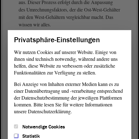
aus. Dieser Prozess erfolgt durch die Anpassung
des Umrechnungsfaktors, der die Ost-West-Gehälter
mit den West-Gehältern vergleichbar macht. Das
wissen wir alles.
Privatsphäre-Einstellungen
Das heißt, dieser Prozess läuft eigentlich seit dem
Jahr 2019, aber ursprünglich bereits seit dem Jahr
Wir nutzen Cookies auf unserer Website. Einige von
2017. Am 1. Juni 2017 wurde das
ihnen sind technisch notwendig, während andere uns
Rentenüberleitungs-Abschlussgesetz in der Drs.
helfen, diese Website zu verbessern oder zusätzliche
18/11923 im Deutschen
Bundestag
zur
Funktionalitäten zur Verfügung zu stellen.
Abstimmung gestellt. Dabei ging es genau um den
Bei Anzeige von Inhalten externer Medien kann es zu
Sachverhalt der Höherbewertung.
einer Datenübertragung und -verarbeitung entsprechend
der Datenschutzbestimmung der jeweiligen Plattformen
Ich frage mich, werte Linke: Warum haben Sie
kommen. Bitte lesen Sie für weitere Informationen
damals nicht dagegen gestimmt? - Bei der
unsere Datenschutzerklärung.
namentlichen Abstimmung haben Sie sich der
Stimme enthalten; d. h., 46 Linke haben sich im
Notwendige Cookies
Bundestag
der Stimme enthalten. Heute fordern Sie
die
Landesregierung
auf, sich auf der Ebene des
Statistik