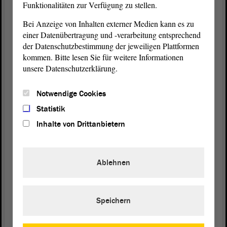
Funktionalitäten zur Verfügung zu stellen.
Zur weiteren
Beratung
bitten wir Ihnen Herr
Bei Anzeige von Inhalten externer Medien kann es zu
Kollege, Sie haben Vorschläge gehört.
einer Datenübertragung und -verarbeitung entsprechend
der Datenschutzbestimmung der jeweiligen Plattformen
(Tobias Rausch, AfD: Das war überraschend!)
kommen. Bitte lesen Sie für weitere Informationen
unsere Datenschutzerklärung.
Sie haben auch gehört, dass wir z. B. dafür sind,
dass jemand, wenn er länger freiwillig arbeitet,
Notwendige Cookies
dann bei Steuern und Sozialabgaben entlastet wird.
Statistik
(Guido Kosmehl, FDP: Oh!)
Inhalte von Drittanbietern
Bevor die
Debatte
gleich wieder auf die Rente mit
70 geht - wie sie ja irrtümlich angefasst worden ist ,
Ablehnen
(Guido Kosmehl, FDP: Die ist sicher!)
Speichern
ist von unserem Bundesvorsitzenden noch einmal
klargestellt worden, dass die Aussage so nicht