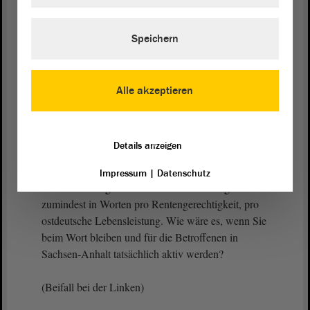
in osteuropäischen und jüdischen Gemeinschaften
aufmerksam machen und worüber wir reden
müssen.
Speichern
Da die Zahlen jetzt auf dem Tisch liegen, da die
Kosten jetzt kalkulierbar sind und mit Blick auf die
Alle akzeptieren
vielen gut klingenden Redebeiträge der
vorangegangenen Debatten, fordern wir als Linke,
den nächsten Schritt in eine kleine Gerechtigkeit zu
Details anzeigen
gehen. Wir beantragen deshalb heute, über einen
Landesfonds die Verdopplung der Entschädigungen
Impressum
|
Datenschutz
zu sichern. Es gab hier so viel Zustimmung
zumindest in Worten pro Rentengerechtigkeit, pro
ostdeutsche Lebensleistung. Wie wäre es, wenn Sie
beim Wort bleiben und für die Betroffenen in
Sachsen-Anhalt tatsächlich aktiv werden?
(Beifall bei der Linken)