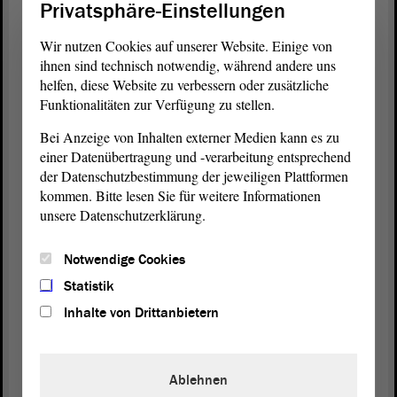
Privatsphäre-Einstellungen
der DDR.
Wir nutzen Cookies auf unserer Website. Einige von
Mehr als die Hälfte der Anträge aus Sachsen-
ihnen sind technisch notwendig, während andere uns
Anhalt ist bereits bearbeitet. Aber die
helfen, diese Website zu verbessern oder zusätzliche
Funktionalitäten zur Verfügung zu stellen.
Anerkennungsquoten sind bescheiden. Von den
Anträgen, die sich auf die Beschäftigungszeiten in
Bei Anzeige von Inhalten externer Medien kann es zu
der DDR beziehen, sind gerade einmal 195
einer Datenübertragung und -verarbeitung entsprechend
anerkannt. 195! Wir reden über Sachsen-Anhalt.
der Datenschutzbestimmung der jeweiligen Plattformen
Hochgerechnet bedeutet das vielleicht, dass wir am
kommen. Bitte lesen Sie für weitere Informationen
Ende bei 300 bis 400 Bewilligungen in dieser
unsere Datenschutzerklärung.
Betroffenengruppe ankommen könnten. Das sind
unter 10 %.
Notwendige Cookies
Statistik
Deutlich höher ist die Zahl der Bewilligten bei der
Inhalte von Drittanbietern
Fallgruppe der jüdischen Kontingentflüchtlinge mit
43 %. In absoluten Zahlen sind das allerdings auch
nur 400 Betroffene, die uns dennoch auf ein - was
Ablehnen
auch mich überrascht hat - großes Armutsproblem