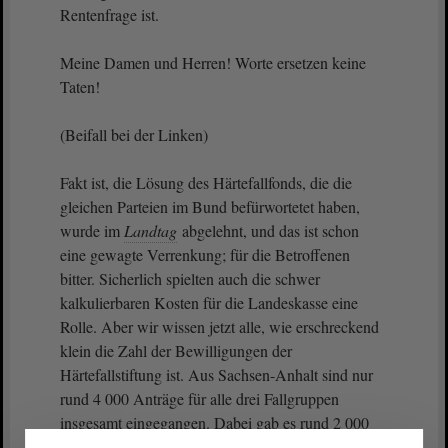
Rentenfrage ist.
Meine Damen und Herren! Worte ersetzen keine
Taten!
(Beifall bei der Linken)
Fakt ist, die Lösung des Härtefallfonds, die die
gleichen Parteien im Bund befürwortetet haben,
wurde im
Landtag
abgelehnt, und das ist schon
eine gewagte Verrenkung; für die Betroffenen
bitter. Sicherlich spielten auch die schwer
kalkulierbaren Kosten für die Landeskasse eine
Rolle. Aber wir wissen jetzt alle, wie erschreckend
klein die Zahl der Bewilligungen der
Härtefallstiftung ist. Aus Sachsen-Anhalt sind nur
rund 4 000 Anträge für alle drei Fallgruppen
insgesamt eingegangen. Dabei gab es rund 2 000
Anträge mit Bezug zur Lebens- und Arbeitszeit in