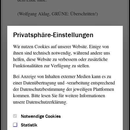
(Wolfgang Aldag, GRÜNE: Überschritten!)
Ich will nur kurz auf die Punkte eingehen, die uns
Privatsphäre-Einstellungen
wichtig sind. Wir haben gewisse Möglichkeiten, auf
Strukturen, auf Inhalte einzugehen. Das ist zwar ein
Wir nutzen Cookies auf unserer Website. Einige von
sehr offener Weg, aber auch diesen Weg sollten wir
ihnen sind technisch notwendig, während andere uns
gehen. Wir können in den Programmen
helfen, diese Website zu verbessern oder zusätzliche
Reformakzente setzen.
Funktionalitäten zur Verfügung zu stellen.
Bei Anzeige von Inhalten externer Medien kann es zu
Ich komme zum letzten Satz, weil die Präsidentin
einer Datenübertragung und -verarbeitung entsprechend
mich sonst gleich mahnt. Frau Lüddemann, das
der Datenschutzbestimmung der jeweiligen Plattformen
Spannungsfeld haben Sie richtig beschrieben. Auf
kommen. Bitte lesen Sie für weitere Informationen
der einen Seite müssen wir gucken, dass wir die
unsere Datenschutzerklärung.
rechtlichen Rahmenbedingungen einhalten, aber auf
der anderen Seite sind wir politisch verantwortlich
Notwendige Cookies
und legitimiert, diese inhaltlichen Akzente so zu
setzen, dass ein sparsamer Rundfunk, dass ein
Statistik