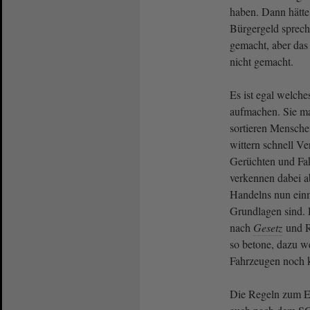
haben. Dann hätte
Bürgergeld sprec
gemacht, aber das
nicht gemacht.
Es ist egal welch
aufmachen. Sie ma
sortieren Mensche
wittern schnell V
Gerüchten und Fa
verkennen dabei a
Handelns nun einm
Grundlagen sind.
nach
Gesetz
und R
so betone, dazu w
Fahrzeugen noch
Die Regeln zum 