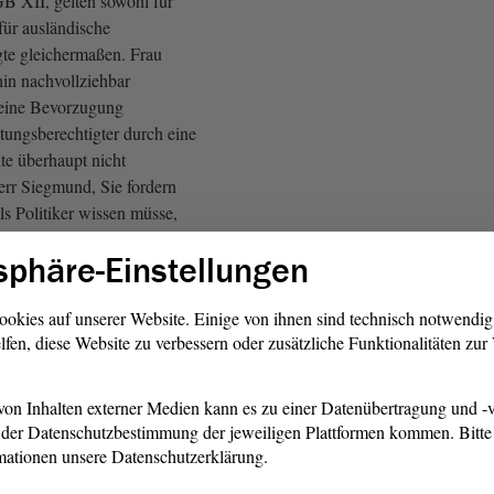
B XII, gelten sowohl für
für ausländische
gte gleichermaßen. Frau
hin nachvollziehbar
 eine Bevorzugung
tungsberechtigter durch eine
te überhaupt nicht
 Herr Siegmund, Sie fordern
s Politiker wissen müsse,
.
sphäre-Einstellungen
hnen war ich Mitarbeiter und
einer Kreisverwaltung und
ookies auf unserer Website. Einige von ihnen sind technisch notwendi
lfen, diese Website zu verbessern oder zusätzliche Funktionalitäten zu
er dortigen Sozialämter sehr
le Dinge zu kritisieren. Die
eren dort auch sehr viel, z.B.,
on Inhalten externer Medien kann es zu einer Datenübertragung und -v
e im
der Datenschutzbestimmung der jeweiligen Plattformen kommen. Bitte 
ssverfahren an säumige
mationen unsere Datenschutzerklärung.
n ukrainischen