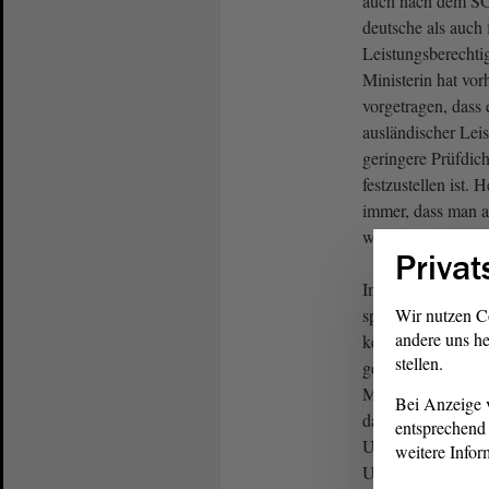
auch nach dem SG
deutsche als auch 
Leistungsberechti
Ministerin hat vor
vorgetragen, dass
ausländischer Leis
geringere Prüfdich
festzustellen ist.
immer, dass man al
worüber man rede
Privat
Im Gegensatz zu I
später auch Chef 
Wir nutzen C
andere uns he
kenne die Arbeit d
stellen.
genau. Es gibt vie
Mitarbeiter kritisi
Bei Anzeige v
dass sie Bescheid
entsprechend 
Unterhaltsvorschu
weitere Infor
Unterhaltszahler i