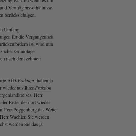
etzung ist. Und wenn es um
und Vermögensverhältnisse
 zu berücksichtigen.
em Umfang
ungen für die Vergangenheit
rückzufordern ist, wird nun
tzlicher Grundlage
ich nach dem zehnten
hrte AfD-
Fraktion
, haben ja
r wieder aus Ihrer
Fraktion
urgenlandkreises, Herr
a der Erste, der dort wieder
em Herr Poggenburg das Weite
 Herr Waehler, Sie werden
ächst werden Sie das ja