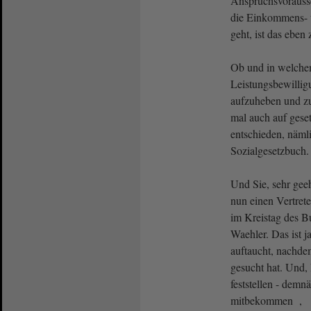
Anspruchsvorauss
die Einkommens- 
geht, ist das eben
Ob und in welch
Leistungsbewillig
aufzuheben und zu
mal auch auf gese
entschieden, näml
Sozialgesetzbuch.
Und Sie, sehr gee
nun einen Vertrete
im Kreistag des B
Waehler. Das ist j
auftaucht, nachd
gesucht hat. Und,
feststellen - demn
mitbekommen ,