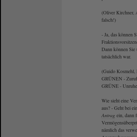
(Oliver Kirchner, 
falsch!)
- Ja, das können S
Fraktionsvorsitzen
Dann können Sie u
tatsächlich war.
(Guido Kosmehl, 
GRÜNEN - Zuruf v
GRÜNE - Unruhe 
Wie sieht eine Ve
aus? - Geht bei ei
Antrag
ein, dann f
Vermögensüberprüf
nämlich das verw