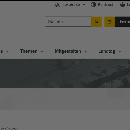
Textgröße
Kontrast
L
Term
es
Themen
Mitgestalten
Landtag
gssitzung