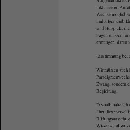
Burgenlandkreis is
inklusiveren Ansa
Wechselmöglichke
und allgemeinbilde
sind Beispiele, di
tragen müssen, un
ermutigen, daran t
(Zustimmung bei 
Wir müssen auch i
Paradigmenwechsel
Zwang, sondern d
Begleitung.
Deshalb halte ich e
über diese versch
Bildungsausschuss
Wissenschaftsauss