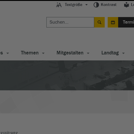
Textgröße
Kontrast
L
Term
es
Themen
Mitgestalten
Landtag
gssitzung