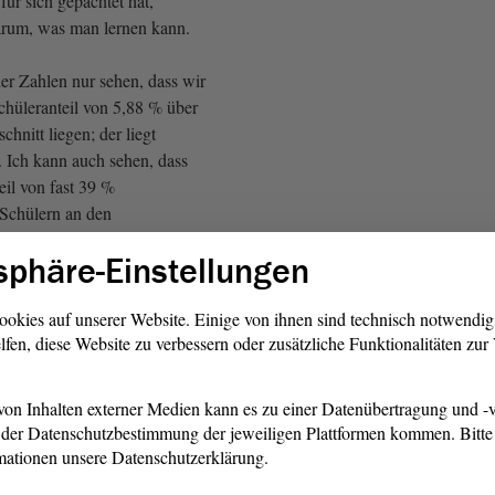
für sich gepachtet hat,
arum, was man lernen kann.
er Zahlen nur sehen, dass wir
chüleranteil von 5,88 % über
nitt liegen; der liegt
. Ich kann auch sehen, dass
eil von fast 39 %
Schülern an den
 Lernen und geistige
sphäre-Einstellungen
einen besonderen
. Es sind genau diese
curricular unterrichten, an
ookies auf unserer Website. Einige von ihnen sind technisch notwendi
lfen, diese Website zu verbessern oder zusätzliche Funktionalitäten zu
n eines ersten
n Schulabschlusses
inem großen Fragezeichen
on Inhalten externer Medien kann es zu einer Datenübertragung und -v
r - das wird für die
der Datenschutzbestimmung der jeweiligen Plattformen kommen. Bitte 
n jetzt geändert; das ist auch
mationen unsere Datenschutzerklärung.
tt - war es so, dass Schüler