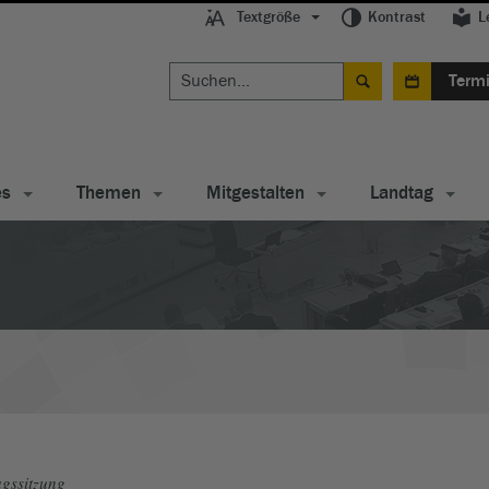
Textgröße
Kontrast
L
Term
es
Themen
Mitgestalten
Landtag
gssitzung