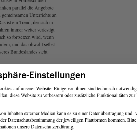
klusiv in Förderschulen
sinken parallel die Angebote
es gemeinsamen Unterrichts an
as ist ein Trend, der sich in
ahren immer weiter verfestigt
uch so fortsetzen wird, wenn
ndern, und das obwohl selbst
seres Bundeslandes steht:
gsangebote für Schülerinnen
sphäre-Einstellungen
n in allen Schulformen
 diese Weise zur Verbesserung
tigkeit beizutragen.“
ookies auf unserer Website. Einige von ihnen sind technisch notwendi
lfen, diese Website zu verbessern oder zusätzliche Funktionalitäten zu
r in Sachsen-Anhalt definitiv
füllt wird.
on Inhalten externer Medien kann es zu einer Datenübertragung und -v
der Datenschutzbestimmung der jeweiligen Plattformen kommen. Bitte 
sen-Anhalt hat ein exklusives
mationen unsere Datenschutzerklärung.
ist ein bundesweites Problem.