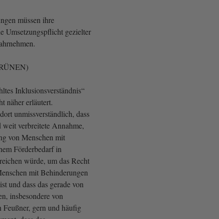
ungen müssen ihre
e Umsetzungspflicht gezielter
wahrnehmen.
 GRÜNEN)
hltes Inklusionsverständnis“
t näher erläutert.
dort unmissverständlich, dass
d weit verbreitete Annahme,
ung von Menschen mit
hem Förderbedarf in
reichen würde, um das Recht
Menschen mit Behinderungen
h ist und dass das gerade von
n, insbesondere von
n Feußner, gern und häufig