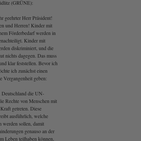
eidlitz (GRÜNE):
r geehrter Herr Präsident!
en und Herren! Kinder mit
hem Förderbedarf werden in
nachteiligt. Kinder mit
den diskriminiert, und die
ut nichts dagegen. Das muss
nd klar feststellen. Bevor ich
öchte ich zunächst einen
die Vergangenheit geben:
in Deutschland die UN-
die Rechte von Menschen mit
Kraft getreten. Diese
eibt ausführlich, welche
n werden sollen, damit
inderungen genauso an der
am Leben teilhaben können,