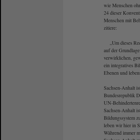
wie Menschen ohn
24 dieser Konvent
Menschen mit Beh
zitiere:
„Um dieses Rech
auf der Grundlage
verwirklichen, gew
ein integratives B
Ebenen und leben
Sachsen-Anhalt is
Bundesrepublik De
UN-Behindertenrec
Sachsen-Anhalt ist 
Bildungssystem zu
leben wir hier in 
Während immer me