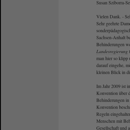
Susan Sziborra-S
Vielen Dank. - Seh
Sehr geehrte Dam
sonderpädagogisc
Sachsen-Anhalt be
Behinderungen wer
Landesregierung
t
man hier so klipp u
darauf eingehe, m
kleinen Blick in 
Im Jahr 2009 ist 
Konvention über 
Behinderungen in 
Konvention beschr
Regeln eingehalte
Menschen mit Beh
Gesellschaft und 