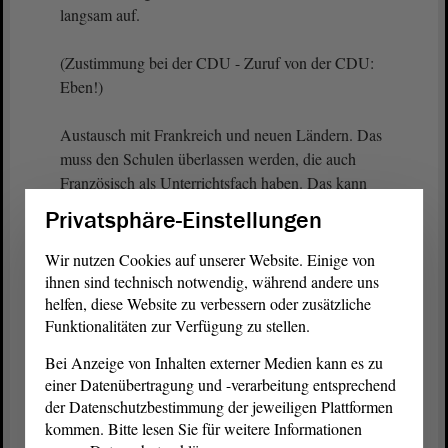
langsam auf.
(Zustimmung bei der CDU - Zuruf von der CDU:
Eben!)
Austausch mit Frankreich und neuen Ländern. Das
muss den Schulen überlassen werden, die auch
Französisch als Unterrichtsfach haben. Das kann
man verbessern,
Privatsphäre-Einstellungen
(Zuruf von Guido Kosmehl, FDP)
Wir nutzen Cookies auf unserer Website. Einige von
ihnen sind technisch notwendig, während andere uns
aber das müsste mit den Schulen passieren.
helfen, diese Website zu verbessern oder zusätzliche
Funktionalitäten zur Verfügung zu stellen.
(Unruhe)
Bei Anzeige von Inhalten externer Medien kann es zu
einer Datenübertragung und -verarbeitung entsprechend
Wir möchten intensiver Lehrerassistenten aus
der Datenschutzbestimmung der jeweiligen Plattformen
anderen Ländern aus Sachsen-Anhalt holen, um das
kommen. Bitte lesen Sie für weitere Informationen
Lehrpersonal in unseren Schulen zu unterstützen.