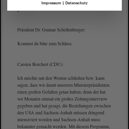
wir mit dem Programm „USA for you“ ein Zeichen
Impressum
|
Datenschutz
gesetzt haben.
Präsident Dr. Gunnar Schellenberger:
Kommst du bitte zum Schluss.
Carsten Borchert (CDU):
Ich möchte mit den Worten schließen bzw. kann
sagen, dass wir damit unserem Ministerpräsidenten
einen großen Gefallen getan haben; denn der hat
vor Monaten einmal ein großes Zeitungsinterview
gegeben und hat gesagt, die Beziehungen zwischen
den USA und Sachsen-Anhalt müssen dringend
intensiviert werden und Sachsen-Anhalt muss
bekannter gemacht werden. Mit diesem Programm,