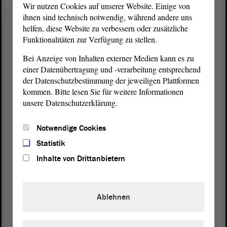
eine Minute Intervention. Sie haben das Wort.
Wir nutzen Cookies auf unserer Website. Einige von
ihnen sind technisch notwendig, während andere uns
helfen, diese Website zu verbessern oder zusätzliche
Funktionalitäten zur Verfügung zu stellen.
Sebastian Striegel (GRÜNE):
Bei Anzeige von Inhalten externer Medien kann es zu
Herr Tillschneider, ich finde es sehr praktisch zu
einer Datenübertragung und -verarbeitung entsprechend
hören, dass die AfD sich jetzt nicht mehr von den
der Datenschutzbestimmung der jeweiligen Plattformen
Futtertrögen des Systems abhängig machen will.
kommen. Bitte lesen Sie für weitere Informationen
Werden Sie denn dann auch auf die staatliche
unsere Datenschutzerklärung.
Parteienfinanzierung verzichten? Schließlich hat die
AfD die mit Abstand höchste Quote, 45 %
Notwendige Cookies
staatliche Mittel. Sie sind bisher sozusagen staatlich
Statistik
finanzierte Rechtsextremisten.
Inhalte von Drittanbietern
(Oh! und Lachen bei der AfD)
Ablehnen
Vizepräsident Wulf Gallert: