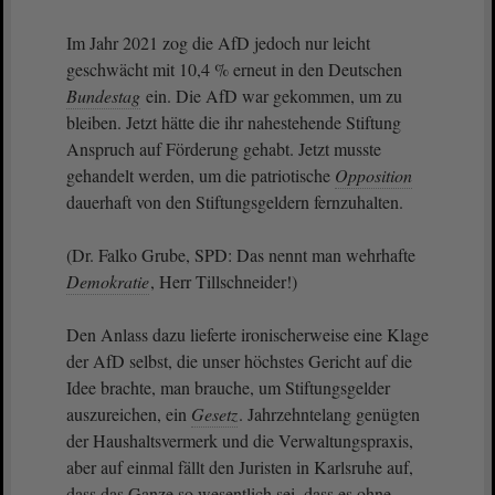
Im Jahr 2021 zog die AfD jedoch nur leicht
geschwächt mit 10,4 % erneut in den Deutschen
Bundestag
ein. Die AfD war gekommen, um zu
bleiben. Jetzt hätte die ihr nahestehende Stiftung
Anspruch auf Förderung gehabt. Jetzt musste
gehandelt werden, um die patriotische
Opposition
dauerhaft von den Stiftungsgeldern fernzuhalten.
(Dr. Falko Grube, SPD: Das nennt man wehrhafte
Demokratie
, Herr Tillschneider!)
Den Anlass dazu lieferte ironischerweise eine Klage
der AfD selbst, die unser höchstes Gericht auf die
Idee brachte, man brauche, um Stiftungsgelder
auszureichen, ein
Gesetz
. Jahrzehntelang genügten
der Haushaltsvermerk und die Verwaltungspraxis,
aber auf einmal fällt den Juristen in Karlsruhe auf,
dass das Ganze so wesentlich sei, dass es ohne