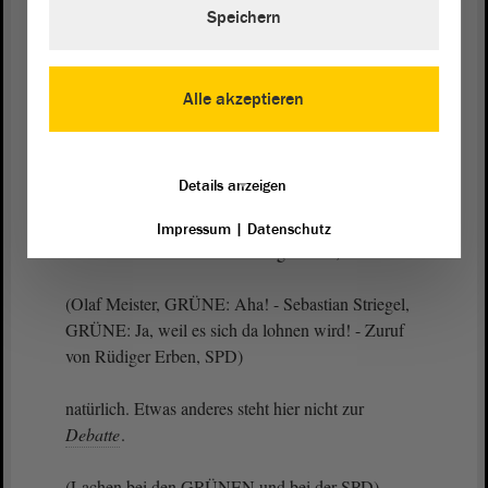
Sie können darauf reagieren.
Speichern
Dr. Hans-Thomas Tillschneider (AfD):
Alle akzeptieren
Also, wir reden hier über das Stiftungswesen.
Details anzeigen
(Lachen bei der Linken und bei den GRÜNEN)
Impressum
|
Datenschutz
Wir reden hier über das Stiftungswesen,
(Olaf Meister, GRÜNE: Aha! - Sebastian Striegel,
GRÜNE: Ja, weil es sich da lohnen wird! - Zuruf
von Rüdiger Erben, SPD)
natürlich. Etwas anderes steht hier nicht zur
Debatte
.
(Lachen bei den GRÜNEN und bei der SPD)