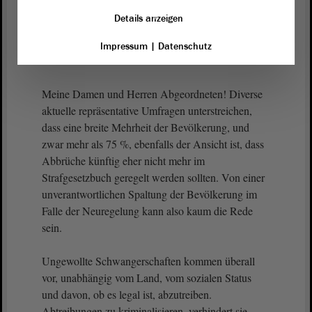
Bevormundung, sondern eine qualitativ
Details anzeigen
hochwertige
Beratung
und sachliche Informationen,
die ihnen schnellstmöglich zur Verfügung gestellt
Impressum
|
Datenschutz
werden.
Meine Damen und Herren Abgeordneten! Diverse
aktuelle repräsentative Umfragen unterstreichen,
dass eine breite Mehrheit der Bevölkerung, und
zwar mehr als 75 %, ebenfalls der Ansicht ist, dass
Abbrüche künftig eher nicht mehr im
Strafgesetzbuch geregelt werden sollten. Von einer
unverantwortlichen Spaltung der Bevölkerung im
Falle der Neuregelung kann also kaum die Rede
sein.
Ungewollte Schwangerschaften kommen überall
vor, unabhängig vom Land, vom sozialen Status
und davon, ob es legal ist, abzutreiben.
Abtreibungen zu kriminalisieren, verhindert sie