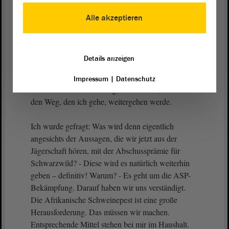
richtig ist, nämlich dass der Wolf am Ende dafür
sorgt, dass sie für ihr Bejagungsverhalten bzw. für
Alle akzeptieren
die Sichtung der Tiere in Sachsen-Anhalt eine
andere Situation vorfinden als vielleicht noch vor
zehn, 15 oder 20 Jahren.
Details anzeigen
Klar ist: Wir haben Herausforderungen. Klar ist -
Impressum
|
Datenschutz
darauf können sich die Jäger verlassen -, dass ich
den Weg, den ich gehe, weitergehen werde.
Ich wurde gefragt: Was wird denn eigentlich
angesichts der Aussagen, die wir jetzt aus der
Jägerschaft hören, mit der Abschussprämie für
Schwarzwild? - Diese wird es natürlich weiterhin
geben – definitiv! Warum? - Es geht um die ASP-
Bekämpfung. Darauf haben wir uns verständigt.
Die Afrikanische Schweinepest ist eine große
Herausforderung. Das müssen wir machen.
Entsprechende Mittel stehen bei mir im Haushalt.