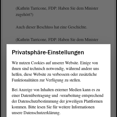
(Kathrin Tarricone, FDP: Haben Sie dem Minister
zugehört?)
Auch dieser Beschluss hat eine Geschichte.
(Kathrin Tarricone, FDP: Haben Sie dem Minister
gerade zugehört?)
Privatsphäre-Einstellungen
Die Grundlage für den Landtagsbeschluss war
Wir nutzen Cookies auf unserer Website. Einige von
unser AfD-
Antrag
. Das heißt, wir haben schon
ihnen sind technisch notwendig, während andere uns
damals, im Jahr 2018, gefordert, eine Prämie von
helfen, diese Website zu verbessern oder zusätzliche
mindestens 38 € an die Landwirte auszuloben, und
Funktionalitäten zur Verfügung zu stellen.
zwar aus Landesmitteln und nicht über die GAP-
Bei Anzeige von Inhalten externer Medien kann es zu
Mittel, die über den Bund herausgegeben werden.
einer Datenübertragung und -verarbeitung entsprechend
der Datenschutzbestimmung der jeweiligen Plattformen
Wäre man unserem damaligen
Antrag
gefolgt,
kommen. Bitte lesen Sie für weitere Informationen
hätten wir viel weniger Probleme gehabt. Die
unsere Datenschutzerklärung.
Schafzüchter wären auskömmlich finanziert worden