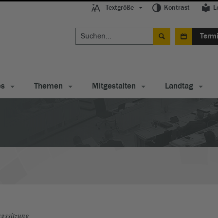
Textgröße
Kontrast
L
Term
es
Themen
Mitgestalten
Landtag
gssitzung