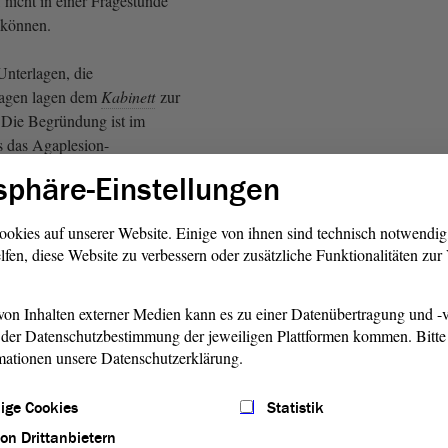
, nicht in einer Fragestunde
 können.
Unterlagen, die
lagen lagen dem
Kabinett
zur
 Die Begründung ist im
s das Agaplesion-
usen nicht in eine
sphäre-Einstellungen
tsituation gekommen ist - das
lich dargestellt , sondern aus
ookies auf unserer Website. Einige von ihnen sind technisch notwendi
ägungen - wie in Dessau -
lfen, diese Website zu verbessern oder zusätzliche Funktionalitäten zu
 an seinen Hauptort, Leipzig,
 weil es dort ein Netzwerk
d dort seine
on Inhalten externer Medien kann es zu einer Datenübertragung und -v
der Datenschutzbestimmung der jeweiligen Plattformen kommen. Bitte 
ngen anbieten will.
mationen unsere Datenschutzerklärung.
ankenhaus in Dessau ist
ige Cookies
Statistik
m Städtischen Klinikum
ehe schon das Nicken; auch
von Drittanbietern