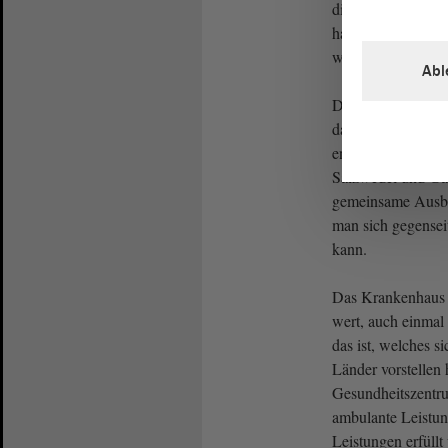
dies war eine sol
hatte keine wirtsc
war sehr geräusc
Abl
Die Salus Altmark
dazu entschlossen
engagieren, weil e
Salzwedel und Gar
gemeinsame Ausbi
man sich gegensei
kann.
Das Krankenhaus i
wert, auch einmal 
das ist, welches s
Länder vorstellen 
Gesundheitszentru
ambulante Leistun
Leistungen erfüllt