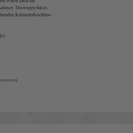
 Das waren auch die
abinett
. Deswegen hat es
chenden Kabinettsbeschluss
PD)
gssitzung