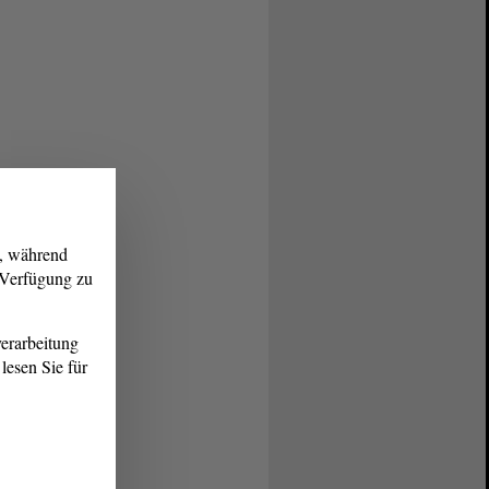
g, während
r Verfügung zu
erarbeitung
lesen Sie für