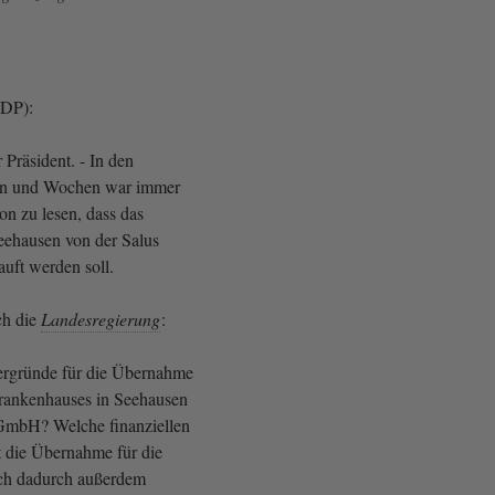
(FDP):
Präsident. - In den
en und Wochen war immer
on zu lesen, dass das
eehausen von der Salus
uft werden soll.
ch die
Landesregierung
:
ergründe für die Übernahme
rankenhauses in Seehausen
gGmbH? Welche finanziellen
 die Übernahme für die
ich dadurch außerdem