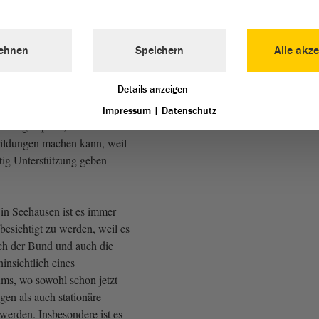
che Entscheidung. Auch dies
haftlichen Gründe, sondern
hlos und wurde gut gemacht.
ehnen
Speichern
Alle akze
 Holding hat sich deswegen
Details anzeigen
, sich in Seehausen zu
s gut in den Klinikverbund
Impressum
|
Datenschutz
delegen passt, weil man dort
ldungen machen kann, weil
tig Unterstützung geben
n Seehausen ist es immer
besichtigt zu werden, weil es
ich der Bund und auch die
hinsichtlich eines
ms, wo sowohl schon jetzt
gen als auch stationäre
 werden. Insbesondere ist es