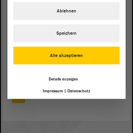
Kollegen auf örtlicher Ebene gut vernetzt sind, will
Ablehnen
ich gern veranlassen, dass die Behörden noch
einmal sicherstellen, dass jederzeit eine
Erreichbarkeit gegeben ist, sodass Hinweise zu
möglichen Gefährdungen im Zusammenhang mit
Speichern
CSD-Versammlungen übermittelt werden können. -
Vielen Dank.
Alle akzeptieren
(Zustimmung bei der CDU und bei der FDP)
Details anzeigen
Impressum
|
Datenschutz
Zurück zur Landtagssitzung