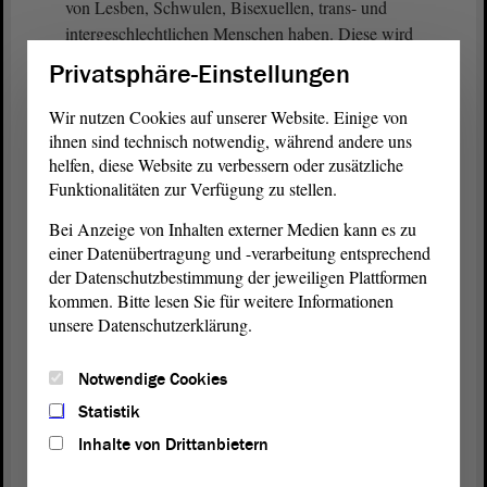
von Lesben, Schwulen, Bisexuellen, trans- und
intergeschlechtlichen Menschen haben. Diese wird
unterstützt von nebenamtlichen Ansprechpartnern,
Privatsphäre-Einstellungen
die in jeder Polizeibehörde und auch bei der
Fachhochschule Polizei tätig sind. Diese
Wir nutzen Cookies auf unserer Website. Einige von
Ansprechpartner entfalten sowohl intern als auch
ihnen sind technisch notwendig, während andere uns
extern Wirkung. So ist es z. B. beim Einsatz sowie
helfen, diese Website zu verbessern oder zusätzliche
Funktionalitäten zur Verfügung zu stellen.
bei der Vor- und Nachbereitung von
Versammlungen von unschätzbarem Vorteil, dass
Bei Anzeige von Inhalten externer Medien kann es zu
die Ansprechperson LSBTTI die polizeilichen
einer Datenübertragung und -verarbeitung entsprechend
Maßnahmen den Teilnehmern an CSD-
der Datenschutzbestimmung der jeweiligen Plattformen
Veranstaltungen aufgrund des bestehenden
kommen. Bitte lesen Sie für weitere Informationen
Vertrauensverhältnisses transparent darlegen kann
unsere Datenschutzerklärung.
und zudem innerhalb der Polizei die Anliegen der
CSD-Teilnehmer erläutern kann.
Notwendige Cookies
Statistik
Auch wenn ich davon ausgehe, dass die seit
Inhalte von Drittanbietern
mehreren Jahren in der Funktion der
Ansprechperson LSBTTI tätigen Kolleginnen und