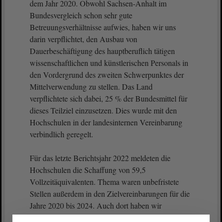
dem Jahr 2020. Obwohl Sachsen-Anhalt im
Bundesvergleich schon sehr gute
Betreuungsverhältnisse aufwies, haben wir uns
darin verpflichtet, den Ausbau von
Dauerbeschäftigung des hauptberuflich tätigen
wissenschaftlichen und künstlerischen Personals in
den Vordergrund des zweiten Schwerpunktes der
Mittelverwendung zu stellen. Das Land
verpflichtete sich dabei, 25 % der Bundesmittel für
dieses Teilziel einzusetzen. Dies wurde mit den
Hochschulen in der landesinternen Vereinbarung
verbindlich geregelt.
Für das letzte Berichtsjahr 2022 meldeten die
Hochschulen die Schaffung von 59,5
Vollzeitäquivalenten. Thema waren unbefristete
Stellen außerdem in den Zielvereinbarungen für die
Jahre 2020 bis 2024. Auch dort haben wir
hineingeschrieben, dass Hochschulen im