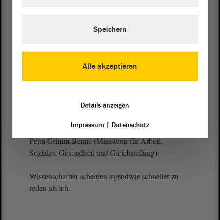
der Hochschulen und des Personals geschehen. -
Vielen Dank.
Speichern
(Beifall bei der SPD)
Alle akzeptieren
Vizepräsidentin Anne-Marie Keding:
Vielen Dank, Frau Ministerin Grimm-Benne.
Details anzeigen
Impressum
|
Datenschutz
Petra Grimm-Benne (Ministerin für Arbeit,
Soziales, Gesundheit und Gleichstellung):
Wissenschaftler scheinen irgendwie schneller zu
reden als ich.