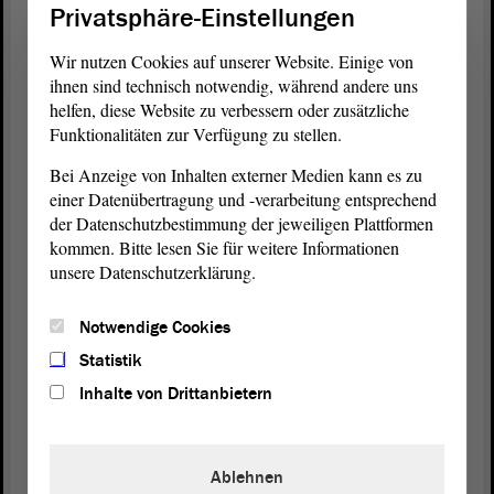
Privatsphäre-Einstellungen
Tarifbereich im Umfang von 25 % der Drittmittel
und Hochschulmittel zusätzliche unbefristete Stellen
Wir nutzen Cookies auf unserer Website. Einige von
schaffen dürfen.
ihnen sind technisch notwendig, während andere uns
helfen, diese Website zu verbessern oder zusätzliche
Meine Damen und Herren Abgeordneten! Ich
Funktionalitäten zur Verfügung zu stellen.
stimme dabei zu, dass für die Daueraufgaben auch
Bei Anzeige von Inhalten externer Medien kann es zu
Dauerstellen zur Verfügung stehen sollten. Anders
einer Datenübertragung und -verarbeitung entsprechend
verhält es sich jedoch mit Qualifikationsstellen. Sie
der Datenschutzbestimmung der jeweiligen Plattformen
sind für ein dynamisches Wissenschaftssystem
kommen. Bitte lesen Sie für weitere Informationen
unverzichtbar. Diese sollten daher nicht in
unsere Datenschutzerklärung.
Dauerstellen umgewandelt oder zugunsten von
Daueraufgaben reduziert werden, weil dies die
Notwendige Cookies
berufliche Perspektive zukünftiger Generationen
und die Innovationskraft des Landes behindern
Statistik
würden.
Inhalte von Drittanbietern
Es besteht selbstverständlich zu all diesen Fragen
immer wieder Diskussionsbedarf. Es ist in den
Ablehnen
letzten Jahren allerdings auch sehr viel im Interesse