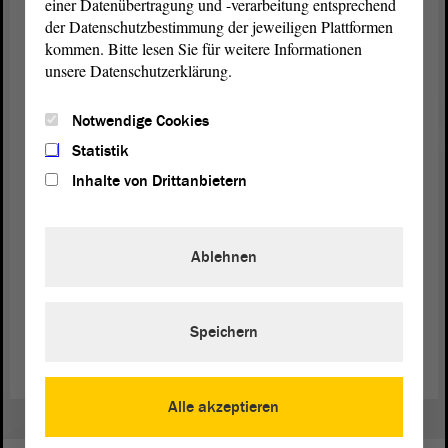
einer Datenübertragung und -verarbeitung entsprechend
Vertragsverletzungsverfahrens darstellt. Ich freue
der Datenschutzbestimmung der jeweiligen Plattformen
mich am Ende auf die
Beratung
in den
kommen. Bitte lesen Sie für weitere Informationen
Ausschüssen. Wir haben das schon einmal
unsere Datenschutzerklärung.
ausführlich diskutiert. Ich denke, das ist ein Thema,
das wir relativ schnell behandeln. Aus Zeitgründen
Notwendige Cookies
habe ich einmal darauf verzichtet, alle Einzelpunkte
aufzuzählen.
Statistik
Inhalte von Drittanbietern
(Zustimmung bei der CDU)
Ablehnen
Zurück zur Landtagssitzung
Speichern
Alle akzeptieren