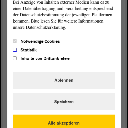
Bei Anzeige von Inhalten externer Medien kann es zu
Zustimmung gibt, den bitte ich um sein
einer Datenübertragung und -verarbeitung entsprechend
Kartenzeichen. - Das sind die Koalitionsfraktionen
der Datenschutzbestimmung der jeweiligen Plattformen
und die
Fraktion
BÜNDNIS 90/DIE GRÜNEN.
kommen. Bitte lesen Sie für weitere Informationen
Wer ist dagegen? - Das ist die AfD-
Fraktion
. Wer
unsere Datenschutzerklärung.
enthält sich der Stimme? - Das sind die
Fraktion
DIE LINKE und eine Stimme aus der CDU-
Notwendige Cookies
Fraktion
. Damit ist dieses
Gesetz
in der von mir
beschriebenen Fassung beschlossen worden. Über
Statistik
den Rest wird weiter beraten; zumindest steht das
Inhalte von Drittanbietern
hier. Damit haben wir den Tagesordnungspunkt 10
beendet.
Ablehnen
Speichern
Zurück zur Landtagssitzung
Alle akzeptieren