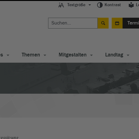
Textgröße
Kontrast
L
Term
es
Themen
Mitgestalten
Landtag
gssitzung