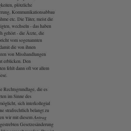
gkeiten, plötzliche
erung, Kommunikationsabbau
me etc. Die Täter, meist die
igten, wechseln - das haben
 gehört - die Ärzte, die
pricht vom sogenannten
amit die von ihnen
puren von Misshandlungen
ht erblicken. Den
en fehlt dann oft vor allem
ese.
ne Rechtsgrundlage, die es
ten im Sinne des
öglicht, sich interkollegial
e strafrechtlich belangt zu
en wir mit diesem
Antrag
ngestrebten Gesetzesänderung