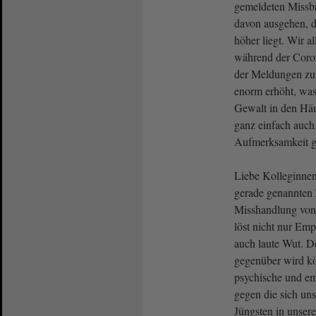
gemeldeten Missbra
davon ausgehen, d
höher liegt. Wir a
während der Coron
der Meldungen zu
enorm erhöht, was 
Gewalt in den Häus
ganz einfach auch
Aufmerksamkeit g
Liebe Kolleginnen
gerade genannten 
Misshandlung von
löst nicht nur Em
auch laute Wut. D
gegenüber wird kör
psychische und em
gegen die sich uns
Jüngsten in unsere