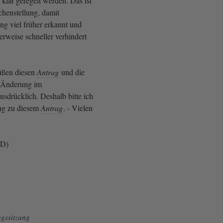
h klar geregelt werden. Das ist
chenstellung, damit
g viel früher erkannt und
rweise schneller verhindert
üßen diesen
Antrag
und die
 Änderung im
usdrücklich. Deshalb bitte ich
ng zu diesem
Antrag
. - Vielen
PD)
gssitzung