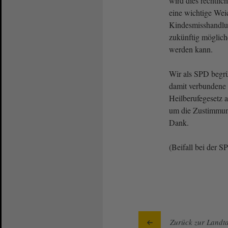
wird dies rechtlic
eine wichtige Wei
Kindesmisshandlun
zukünftig mögliche
werden kann.
Wir als SPD begr
damit verbundene
Heilberufegesetz a
um die Zustimmu
Dank.
(Beifall bei der S
Zurück zur Landta