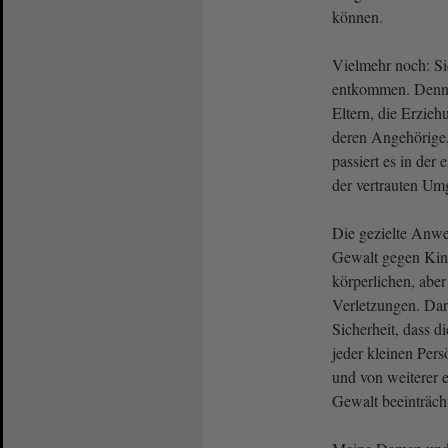
können.
Vielmehr noch: Si
entkommen. Denn d
Eltern, die Erzieh
deren Angehörige,
passiert es in der
der vertrauten U
Die gezielte Anwe
Gewalt gegen Kind
körperlichen, abe
Verletzungen. Dara
Sicherheit, dass d
jeder kleinen Pers
und von weiterer 
Gewalt beeinträcht