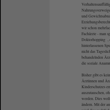
Verhaltensauffälli
Nahrungsverweig
und Gewichtsabnah
Erziehungsberecht
wir schon mehrfach
Fachärzte - man s
Doktorhopping , d
hinterlassenen S
nicht das Tageslic
behandelnden Ärzt
die soziale Anamn
Bisher gibt es kei
Ärztinnen und Ärz
Kinderschutzes erm
auszutauschen, ohn
werden. Dies woll
ändern. Mit der a