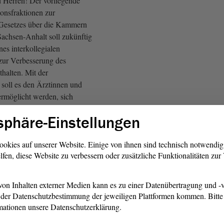
Herren! Der vorliegende
ionsfraktionen zur
Gesetzes über die Kammern
Sachsen-Anhalt soll zukünftig
nes interkollegialen
zur Verbesserung des
halten. Mit der
soll es den Ärztinnen und
ermöglicht werden, sich
 austauschen zu können, wenn
sphäre-Einstellungen
 bereits einen Verdacht auf
ng gibt.
ookies auf unserer Website. Einige von ihnen sind technisch notwendi
lfen, diese Website zu verbessern oder zusätzliche Funktionalitäten zu
ung bedeutet dann für Ärzte
htssicherheit; denn bisher
legiale Austausch der
on Inhalten externer Medien kann es zu einer Datenübertragung und -v
gepflicht. Eine Entbindung
der Datenschutzbestimmung der jeweiligen Plattformen kommen. Bitte 
gepflicht kann nur durch die
mationen unsere Datenschutzerklärung.
ziehungs- bzw. die