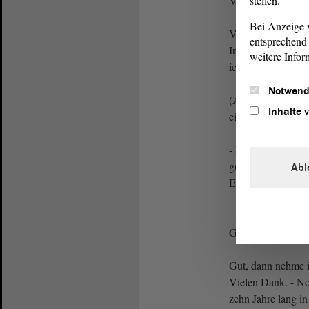
stellen.
Vizepräsidentin 
Bei Anzeige v
Vielen Dank, Herr
entsprechend 
Interventionen od
weitere Infor
ich Frau Quade an
Notwend
(Alexander Räusc
Inhalte 
einer!)
- Ich habe Sie nic
großgewachsene H
Abl
Entschuldigung.
Gordon Köhler (
Gut, dann nehme i
Vielen Dank. - No
zehn Jahre lang in