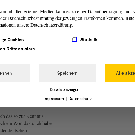
Anne-Marie Keding:
on Inhalten externer Medien kann es zu einer Datenübertragung und -v
 Erben. Es gibt keine
der Datenschutzbestimmung der jeweiligen Plattformen kommen. Bitte 
er Fragen. - Deswegen bitte
mationen unsere Datenschutzerklärung.
s Rednerpult.
ige Cookies
Statistik
her, CDU: Da steht noch
von Drittanbietern
ht gesehen, weil
erren vor Ihnen standen.
ehnen
Speichern
Alle akze
Details anzeigen
Impressum
|
Datenschutz
AfD):
ch das so zur Kenntnis.
ch ein Wort dazu. Ich habe
 der deutschen