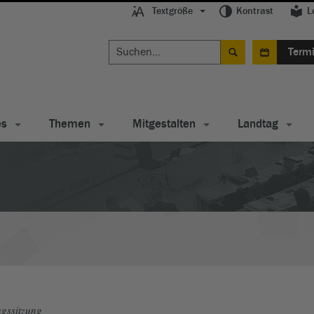
Textgröße
Kontrast
L
Term
es
Themen
Mitgestalten
Landtag
gssitzung