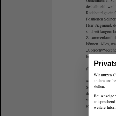
Geheimtreffen zu 
deshalb fehl, weil
Redebeiträge ein 
Positionen Sellner
Herr Siegmund, d
sind seit langem b
Zusammenkunft de
können. Alles, wa
„Correctiv“-Reche
bereits vorher in 
Privat
(Lothar Waehler, 
Wir nutzen C
andere uns he
war Gegenstand v
stellen.
Schnellroda, bild
der AfD in Landt
Bei Anzeige v
verharmlosend au
entsprechend 
rechtsextremen We
weitere Infor