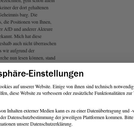
bezeichnen, geht schon allein
 keiner der dort gehaltenen
Geheimnis barg. Die
s, die Positionen von Ihnen,
er AfD und anderer Akteure
ekannt. Mich hat diese
shalb auch nicht überraschen
s wir aufgrund der
rche nun lesen können, stand
Szenepublikationen,
sphäre-Einstellungen
AfD: Meine Güte!)
ookies auf unserer Website. Einige von ihnen sind technisch notwendi
lfen, diese Website zu verbessern oder zusätzliche Funktionalitäten zu
on rechtsextremen Reden in
ete das Fundament von Reden
agen, im
Bundestag
oder bei
on Inhalten externer Medien kann es zu einer Datenübertragung und -v
ch Bürgerdialog genannten
der Datenschutzbestimmung der jeweiligen Plattformen kommen. Bitte 
rbeveranstaltungen.
mationen unsere Datenschutzerklärung.