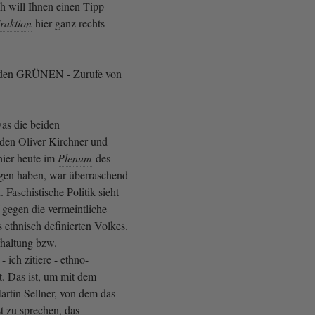
h will Ihnen einen Tipp
raktion
hier ganz rechts
 den GRÜNEN - Zurufe von
as die beiden
nden Oliver Kirchner und
hier heute im
Plenum
des
gen haben, war überraschend
 Faschistische Politik sieht
gegen die vermeintliche
 ethnisch definierten Volkes.
Erhaltung bzw.
 ich zitiere - ethno-
ät. Das ist, um mit dem
rtin Sellner, von dem das
st zu sprechen, das