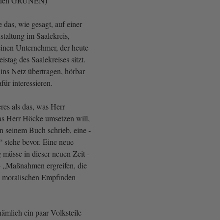
i den GRÜNEN)
das, wie gesagt, auf einer
staltung im Saalekreis,
einen Unternehmer, der heute
istag des Saalekreises sitzt.
ns Netz übertragen, hörbar
afür interessieren.
eres als das, was Herr
s Herr Höcke umsetzen will,
n seinem Buch schrieb, eine -
“ stehe bevor. Eine neue
 müsse in dieser neuen Zeit -
 - „Maßnahmen ergreifen, die
n moralischen Empfinden
mlich ein paar Volksteile