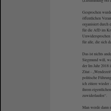
(Zustimmung be
Gesprochen wurde 
öffentlichen Veran
organisiert durch 
für die AfD im Kre
Unwidersprochen i
für alle, die sich d
Das ist nichts and
Siegmund will, wa
der Im Jahr 2018 i
Zitat - „Wendezeit
politische Führung
ich zitiere wieder
ihrem eigentliche
zuwiderlaufen“.
Man werde dann nä