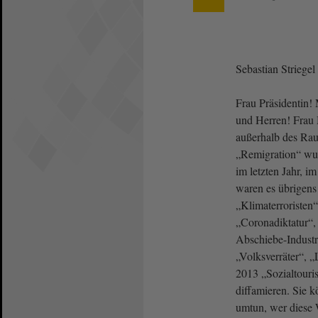
Sebastian Strieg
Frau Präsidentin!
und Herren! Frau M
außerhalb des Rau
„Remigration“ wu
im letzten Jahr, i
waren es übrigens
„Klimaterroristen
„Coronadiktatur“,
Abschiebe-Industri
„Volksverräter“, 
2013 „Sozialtouri
diffamieren. Sie 
umtun, wer diese 