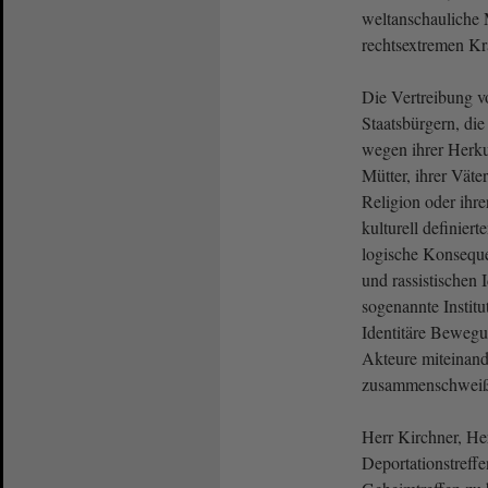
weltanschauliche 
rechtsextremen Kr
Die Vertreibung v
Staatsbürgern, die
wegen ihrer Herku
Mütter, ihrer Väter
Religion oder ihre
kulturell definiert
logische Konseque
und rassistischen
sogenannte Institut
Identitäre Bewegu
Akteure miteinande
zusammenschweiß
Herr Kirchner, He
Deportationstreff