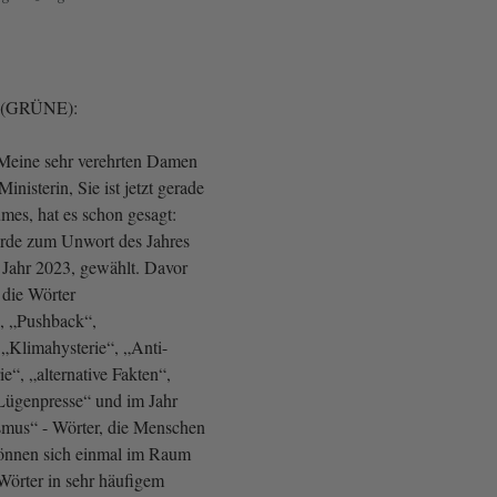
el (GRÜNE):
 Meine sehr verehrten Damen
inisterin, Sie ist jetzt gerade
mes, hat es schon gesagt:
rde zum Unwort des Jahres
m Jahr 2023, gewählt. Davor
 die Wörter
“, „Pushback“,
 „Klimahysterie“, „Anti-
e“, „alternative Fakten“,
„Lügenpresse“ und im Jahr
smus“ - Wörter, die Menschen
können sich einmal im Raum
Wörter in sehr häufigem