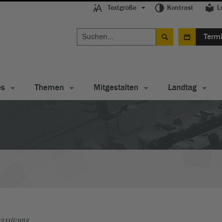
Textgröße
Kontrast
L
Term
es
Themen
Mitgestalten
Landtag
gssitzung