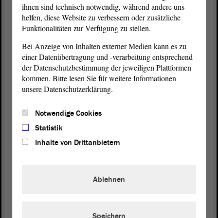
ihnen sind technisch notwendig, während andere uns
eine Zurückweisung notwendig ist. Auch das wird
helfen, diese Website zu verbessern oder zusätzliche
nicht eingehalten. Ganz im Gegenteil: Jeder kann in
Funktionalitäten zur Verfügung zu stellen.
dieses Land beliebig einreisen. Auch hierbei fordern
Bei Anzeige von Inhalten externer Medien kann es zu
wir eine Selbstverständlichkeit, dass wir unsere
einer Datenübertragung und -verarbeitung entsprechend
eigenen Gesetze einhalten, so traurig das auch ist.
der Datenschutzbestimmung der jeweiligen Plattformen
kommen. Bitte lesen Sie für weitere Informationen
Viertens. Gefährder, Extremisten und schwere
unsere Datenschutzerklärung.
Straftäter müssen priorisiert abgeschoben werden.
Genau diese Gruppe steht auch im Mittelpunkt der
Notwendige Cookies
Remigrationsdebatte, auch wenn Sie das hier alles
nicht wahrhaben wollen. Ich finde es als Mensch
Statistik
sehr traurig, dass zuerst immer die abgeschoben
Inhalte von Drittanbietern
werden, die sowieso schon knapp vor einer sehr
guten Integration stehen, die in Arbeit sind etc. und
dass man Gefährder mit sechs oder sieben
Ablehnen
Identitäten durch dieses Land laufen lässt und dabei
wegschaut. Genau das ist die Realität, und das
merken die Menschen. Deshalb haben sie dafür
Speichern