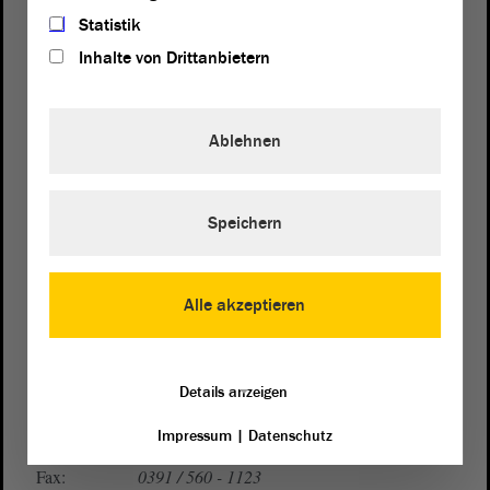
Statistik
Inhalte von Drittanbietern
Ablehnen
Postanschrift
von Sachsen-Anhalt
Landtag
Speichern
Domplatz 6–9
39104 Magdeburg
Alle akzeptieren
Wegbeschreibung
Auf Google Maps
Details anzeigen
Telefon und Fax
Impressum
|
Datenschutz
Zentrale:
0391 / 560 - 0
Fax:
0391 / 560 - 1123