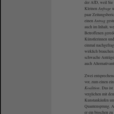
der AfD, weil Sie
Kleinen
Anfrage
u
paar Zeitungsberic
einen
Antrag
gestr
auch im Inhalt, we
Betroffenen gered
Künstlerinnen und
einmal nachgefragt
wirklich brauchen
schwache Anträge 
auch Alternativan
Zwei entsprechend
vor, zum einen ein
Koalition
. Das is
verglichen mit dem
Kunstankäufen um
Quantensprung. Ab
er ein bisschen zu 