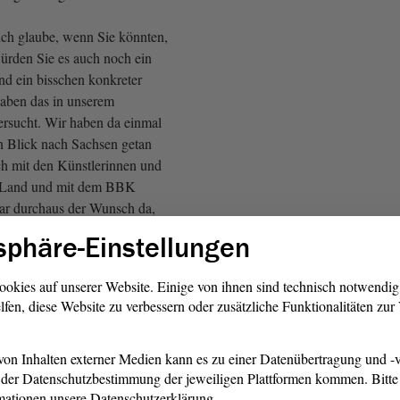
ch glaube, wenn Sie könnten,
würden Sie es auch noch ein
und ein bisschen konkreter
haben das in unserem
versucht. Wir haben da einmal
n Blick nach Sachsen getan
h mit den Künstlerinnen und
m Land und mit dem BBK
ar durchaus der Wunsch da,
 Alternativantrag formuliert
sphäre-Einstellungen
ookies auf unserer Website. Einige von ihnen sind technisch notwendi
chsen lohnt sich wirklich. Da
lfen, diese Website zu verbessern oder zusätzliche Funktionalitäten zu
ich eine Ausstellung der
 dem Namen Win/win. Ich
me macht deutlich, was
on Inhalten externer Medien kann es zu einer Datenübertragung und -v
der Datenschutzbestimmung der jeweiligen Plattformen kommen. Bitte 
 ganz wichtig ist: Das Land
mationen unsere Datenschutzerklärung.