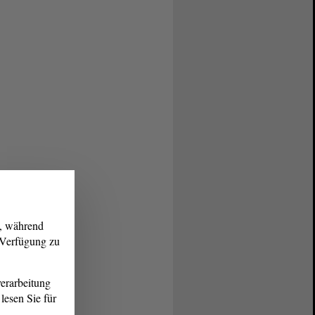
g, während
r Verfügung zu
erarbeitung
lesen Sie für