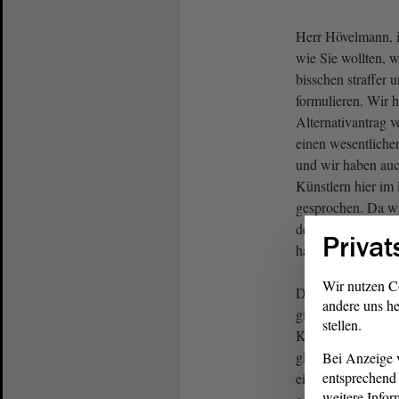
Herr Hövelmann, i
wie Sie wollten, 
bisschen straffer 
formulieren. Wir 
Alternativantrag 
einen wesentliche
und wir haben auc
Künstlern hier i
gesprochen. Da w
den wir in unserem
Privat
haben.
Wir nutzen C
Der Blick nach Sa
andere uns he
gibt es z. B. jährl
stellen.
Kunstankäufe mit
glaube, dieser Na
Bei Anzeige v
entsprechend 
eigentlich hierbei
weitere Infor