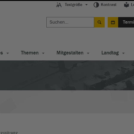
Textgröße
Kontrast
L
Term
es
Themen
Mitgestalten
Landtag
gssitzung