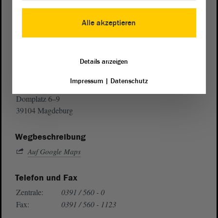
Alle akzeptieren
Details anzeigen
Postanschrift
Impressum
|
Datenschutz
von Sachsen-Anhalt
Landtag
Domplatz 6–9
39104 Magdeburg
Wegbeschreibung
Auf Google Maps
Telefon und Fax
Zentrale:
0391 / 560 - 0
Fax:
0391 / 560 - 1123