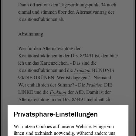
Dann öffnen wir den Tagesordnungspunkt 34 noch
einmal und stimmen über den Alternativantrag der
Koalitionsfraktionen ab.
Abstimmung
Wer für den Alternativantrag der
Koalitionsfraktionen in der Drs. 8/3491 ist, den bitte
ich um das Kartenzeichen. - Das sind die
Koalitionsfraktionen und die
Fraktion
BÜNDNIS
90/DIE GRÜNEN. Wer ist dagegen? - Niemand.
Wer enthält sich der Stimme? - Die
Fraktion
DIE
LINKE und die
Fraktion
der AfD. Damit ist der
Alternativantrag in der Drs. 8/3491 mehrheitlich
angenommen worden.
Privatsphäre-Einstellungen
Wir nutzen Cookies auf unserer Website. Einige von
ihnen sind technisch notwendig, während andere uns