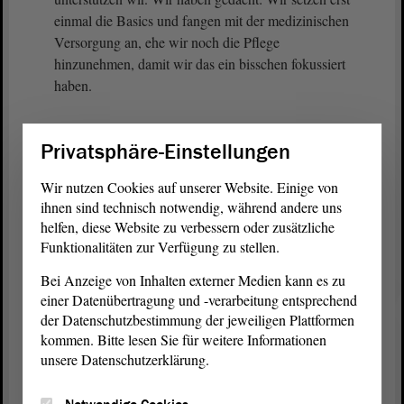
einmal die Basics und fangen mit der medizinischen
Versorgung an, ehe wir noch die Pflege
hinzunehmen, damit wir das ein bisschen fokussiert
haben.
(Unruhe)
Privatsphäre-Einstellungen
Aber ja, in der Tat ist es wichtig, dass wir jetzt j e t
Wir nutzen Cookies auf unserer Website. Einige von
z t etwas tun, dass wir j e t z t
ihnen sind technisch notwendig, während andere uns
Versorgungslücken überbrücken. Ich habe den
helfen, diese Website zu verbessern oder zusätzliche
Eindruck, dass wir dazu eine gute, inhaltliche,
Funktionalitäten zur Verfügung zu stellen.
sachliche
Debatte
im
Ausschuss
führen können. Ich
Bei Anzeige von Inhalten externer Medien kann es zu
bin gespannt, welches Ergebnis am Ende stehen
einer Datenübertragung und -verarbeitung entsprechend
wird. - Vielen Dank.
der Datenschutzbestimmung der jeweiligen Plattformen
kommen. Bitte lesen Sie für weitere Informationen
(Zustimmung bei der LINKEN)
unsere Datenschutzerklärung.