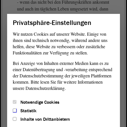
- wenn das nicht bei den Führungskräften ankommt
und auch im täglichen Leben umgesetzt wird, dann
wird es nichts nützen.
Privatsphäre-Einstellungen
(Zustimmung bei der FDP)
Wir nutzen Cookies auf unserer Website. Einige von
ihnen sind technisch notwendig, während andere uns
Frau Ministerin hat gerade die Umwälzung im
helfen, diese Website zu verbessern oder zusätzliche
Personalkörper der Polizei angesprochen. Jetzt
Funktionalitäten zur Verfügung zu stellen.
kommen viel mehr junge Leute und jüngere Leute,
Bei Anzeige von Inhalten externer Medien kann es zu
als das in den letzten Jahrzehnten der Fall gewesen
einer Datenübertragung und -verarbeitung entsprechend
ist. Deswegen ist auch die Vorbildfunktion der
der Datenschutzbestimmung der jeweiligen Plattformen
Führungskräfte so wichtig, damit nämlich jungen
kommen. Bitte lesen Sie für weitere Informationen
Männern und Frauen klargemacht wird, dass
unsere Datenschutzerklärung.
Polizist nicht irgendein Beruf ist, sondern ein
Polizist ist derjenige, der für den Staat den
Notwendige Cookies
Menschen in diesem Lande gegenübertritt. Ich
glaube, das gehört wesentlich zur Kultur innerhalb
Statistik
der Polizei.
Inhalte von Drittanbietern