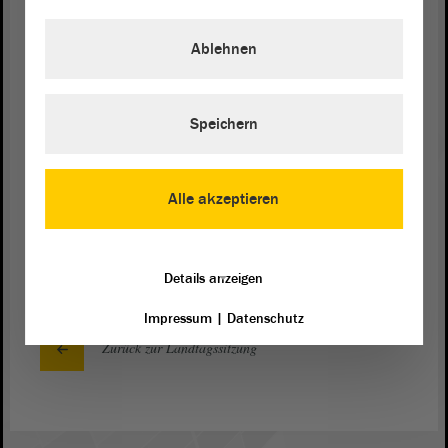
Ich spreche einen letzten Punkt an. Im nächsten
Jahr wird es uns als
Koalition
ganz sicher gelingen
Ablehnen
wir sind dazu in guten Gesprächen , die im
Koalitionsvertrag
enthaltene Vereinbarung zu der
Einführung eines weisungsunabhängigen
Speichern
Polizeibeauftragten, der beim Ministerpräsidenten
angesiedelt ist, umzusetzen. Das ist die Aufgabe für
das Jahr 2024. - Herzlichen Dank.
Alle akzeptieren
(Zustimmung bei der CDU)
Details anzeigen
Impressum
|
Datenschutz
Zurück zur Landtagssitzung