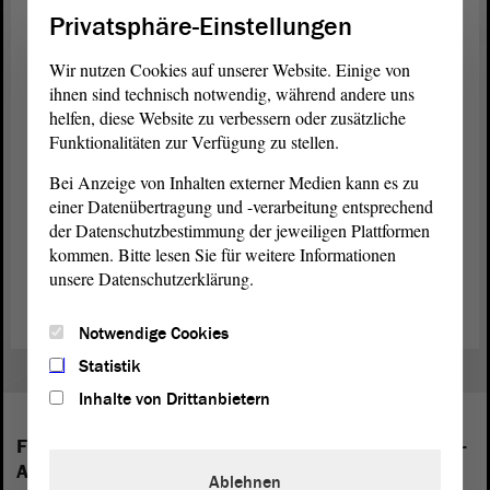
Privatsphäre-Einstellungen
Stimmenthaltungen? - Dies ist nicht der Fall. Damit
ist die Überweisung in dieser Form so beschlossen
Wir nutzen Cookies auf unserer Website. Einige von
worden. Damit beenden wir den
ihnen sind technisch notwendig, während andere uns
Tagesordnungspunkt 14.
helfen, diese Website zu verbessern oder zusätzliche
Funktionalitäten zur Verfügung zu stellen.
Bei Anzeige von Inhalten externer Medien kann es zu
einer Datenübertragung und -verarbeitung entsprechend
der Datenschutzbestimmung der jeweiligen Plattformen
kommen. Bitte lesen Sie für weitere Informationen
Zurück zur Landtagssitzung
unsere Datenschutzerklärung.
Notwendige Cookies
Statistik
Inhalte von Drittanbietern
Folgende Fraktionen sind im Landtag von Sachsen-
Anhalt vertreten:
Ablehnen