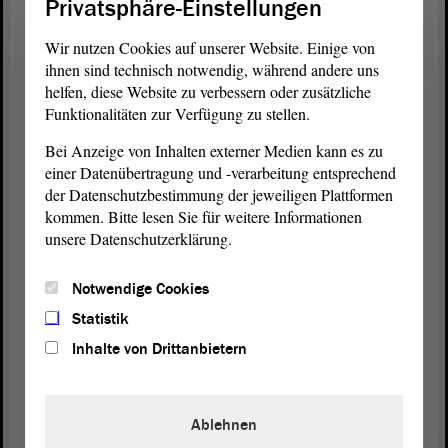
Privatsphäre-Einstellungen
Dort wurden Praktikalotsen eingerichtet und dort ist
man weit vorn, wenn es darum geht, dass junge
Wir nutzen Cookies auf unserer Website. Einige von
Schülerinnen und Schüler Praktikumserfahrung
ihnen sind technisch notwendig, während andere uns
machen. Das ist vorbildlich. Deswegen würde ich
helfen, diese Website zu verbessern oder zusätzliche
alle Abgeordneten darum bitten, sich das vor Ort
Funktionalitäten zur Verfügung zu stellen.
anzugucken, damit wir nicht immer nur theoretisch
Bei Anzeige von Inhalten externer Medien kann es zu
darüber sprechen, sondern auch praktisch darüber
einer Datenübertragung und -verarbeitung entsprechend
reden können.
der Datenschutzbestimmung der jeweiligen Plattformen
kommen. Bitte lesen Sie für weitere Informationen
Darüber hinaus hat die Handwerkskammer, um
unsere Datenschutzerklärung.
mehr Praktikumsplätze sichtbar zu machen, mit den
Bundesmitteln aus der Bildungskettenvereinbarung
Notwendige Cookies
die Plattform „hallo-beruf.de“ erschaffen. Dort
erhalten alle Betriebe kostenlos die Chance, auf ihre
Statistik
Praktikums- und Ausbildungsangebote aufmerksam
Inhalte von Drittanbietern
zu machen und dafür zu werben. Ich möchte alle
Betriebe noch einmal ermutigen, diese Möglichkeit
in Anspruch zu nehmen und aktiv bei der
Ablehnen
Fachkräftesicherung mitzuwirken. - Herzlichen