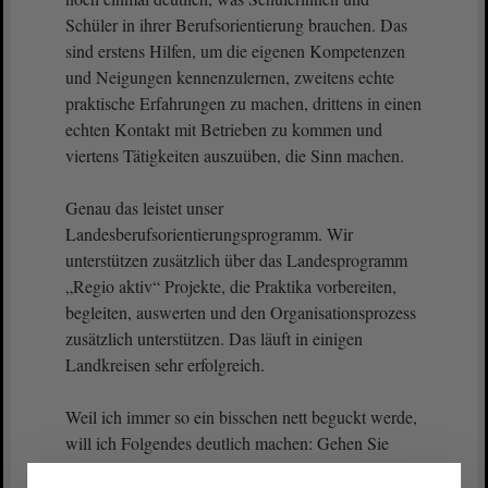
Schüler in ihrer Berufsorientierung brauchen. Das
sind erstens Hilfen, um die eigenen Kompetenzen
und Neigungen kennenzulernen, zweitens echte
praktische Erfahrungen zu machen, drittens in einen
echten Kontakt mit Betrieben zu kommen und
viertens Tätigkeiten auszuüben, die Sinn machen.
Genau das leistet unser
Landesberufsorientierungsprogramm. Wir
unterstützen zusätzlich über das Landesprogramm
„Regio aktiv“ Projekte, die Praktika vorbereiten,
begleiten, auswerten und den Organisationsprozess
zusätzlich unterstützen. Das läuft in einigen
Landkreisen sehr erfolgreich.
Weil ich immer so ein bisschen nett beguckt werde,
will ich Folgendes deutlich machen: Gehen Sie
einmal zur Kreishandwerkerschaft in den Harz.