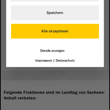
Dank für Ihre Aufmerksamkeit.
Speichern
(Beifall bei der CDU und bei der FDP)
Alle akzeptieren
Zurück zur Landtagssitzung
Details anzeigen
Impressum
|
Datenschutz
Folgende Fraktionen sind im Landtag von Sachsen-
Anhalt vertreten: