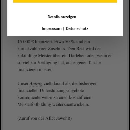
Monate, je nachdem, wer den Fortbildungslehrgang
durchführt. Mit dem Aufstiegs-BAföG werden
Details anzeigen
Lehrgangs- und Prüfungsgebühren einkommens-
und vermögensabhängig in der Höhe der
Impressum
|
Datenschutz
tatsächlichen anfallenden Gebühren bis zu maximal
15 000 € finanziert. Etwa 50 % sind ein
zurückzahlbarer Zuschuss. Den Rest wird der
zukünftige Meister über ein Darlehen oder, wenn er
so viel zur Verfügung hat, aus eigener Tasche
finanzieren müssen.
Unser
Antrag
zielt darauf ab, die bisherigen
finanziellen Unterstützungsangebote
konsequenterweise zu einer kostenfreien
Meisterfortbildung weiterzuentwickeln.
(Zuruf von der AfD: Jawohl!)