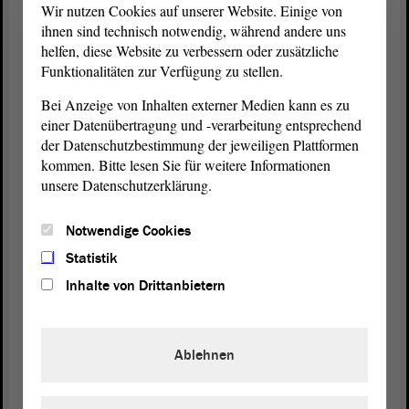
Jahre 2024 bis 2026 erfolgen.
Wir nutzen Cookies auf unserer Website. Einige von
ihnen sind technisch notwendig, während andere uns
Der
Ausschuss
für Finanzen befasste sich erstmals
helfen, diese Website zu verbessern oder zusätzliche
Funktionalitäten zur Verfügung zu stellen.
in der 45. Sitzung am 14. September 2023 mit dem
Gesetzentwurf und beschloss, eine
Anhörung
dazu
Bei Anzeige von Inhalten externer Medien kann es zu
durchzuführen. Zu dieser
Anhörung
, die am 10.
einer Datenübertragung und -verarbeitung entsprechend
Oktober 2023 stattfand, wurden die kommunalen
der Datenschutzbestimmung der jeweiligen Plattformen
Spitzenverbände Sachsen-Anhalts sowie der
kommen. Bitte lesen Sie für weitere Informationen
mitberatende
Ausschuss
für Inneres und Sport
unsere Datenschutzerklärung.
eingeladen. Darüber hinaus wurde zu Beginn der
Anhörung
dem
Landesrechnungshof
die
Notwendige Cookies
Möglichkeit gegeben, sich zu dem Gesetzentwurf
Statistik
zu äußern.
Inhalte von Drittanbietern
Im Anschluss an die
Anhörung
verständigte sich
der
Ausschuss
für Finanzen darauf, zu dem
Ablehnen
Gesetzentwurf am 17. November 2023 erneut zu
beraten. Zu dieser
Beratung
lagen dem
Ausschuss
in einer Synopse die mit dem Ministerium der