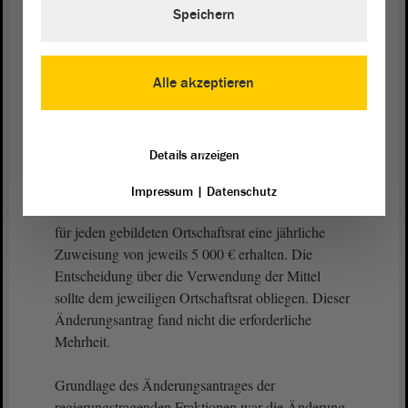
Finanzen abgestimmten Änderungsempfehlungen
Speichern
des Gesetzgebungs- und Beratungsdienstes, ein
Änderungsantrag der
Fraktion
BÜNDNIS 90/DIE
GRÜNEN sowie ein Änderungsantrag der
Alle akzeptieren
regierungstragenden Fraktionen vor.
Die
Fraktion
BÜNDNIS 90/DIE GRÜNEN
Details anzeigen
beantragte die Aufnahme eines neuen Paragrafen
mit der Überschrift „Ortschaftsratsbudget“. Die
Impressum
|
Datenschutz
Gemeinden und kreisfreien Städte sollten demnach
für jeden gebildeten Ortschaftsrat eine jährliche
Zuweisung von jeweils 5 000 € erhalten. Die
Entscheidung über die Verwendung der Mittel
sollte dem jeweiligen Ortschaftsrat obliegen. Dieser
Änderungsantrag fand nicht die erforderliche
Mehrheit.
Grundlage des Änderungsantrages der
regierungstragenden Fraktionen war die Änderung