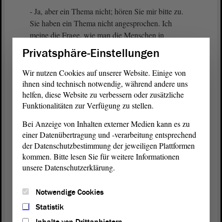
- Ja, aber ein Thema nicht; hören Sie mir bitte zu.
Sie haben ein Thema nicht angesprochen. Ich
meine die Frage, wie man die Menschen in
Deutschland, die arbeitsfähig sind, auch in Arbeit
Privatsphäre-Einstellungen
bekommt.
Wir nutzen Cookies auf unserer Website. Einige von
(Zustimmung bei der CDU)
ihnen sind technisch notwendig, während andere uns
helfen, diese Website zu verbessern oder zusätzliche
Funktionalitäten zur Verfügung zu stellen.
Das gilt im Übrigen - es ist wichtig, dass das hier
einmal gesagt wird - für Menschen, die in
Bei Anzeige von Inhalten externer Medien kann es zu
Deutschland geboren worden sind, genauso wie für
einer Datenübertragung und -verarbeitung entsprechend
Menschen, die nach Deutschland einwandern. Wir
der Datenschutzbestimmung der jeweiligen Plattformen
müssen die Arbeitsfähigen, die im Moment aus
kommen. Bitte lesen Sie für weitere Informationen
verschiedenen Gründen nicht arbeiten, mehr in
unsere Datenschutzerklärung.
Arbeit bekommen. Das ist eine ganz wichtige
Aufgabe. Dadurch spart der
Sozialstaat
am Ende
Notwendige Cookies
einen Haufen Geld.
Statistik