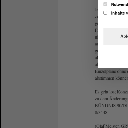
Notwend
Jetzt müssen wir
Inhalte 
zu der Abstimmung
gesagt: Hierzu li
Fraktionen vor. D
Abl
nicht jeweils auc
aufrufen müssen, 
ganz geschickt vor
als Erstes über d
abstimmen, sodass
Einzelpläne ohne 
abstimmen können. 
Es geht los; Konz
zu dem Änderungs
BÜNDNIS 90/DIE
8/3448.
(Olaf Meister, GR