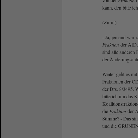
von der
Fraktion
d
kann, den bitte ic
(Zuruf)
- Ja, jemand war zu
Fraktion
der AfD.
sind alle anderen 
der Änderungsant
Weiter geht es mi
Fraktionen der C
der Drs. 8/3495.
bitte ich um das K
Koalitionsfraktion
die
Fraktion
der A
Stimme? - Das si
und die GRÜNEN