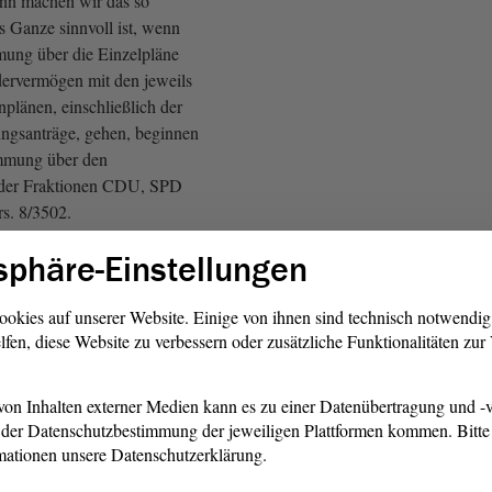
ann machen wir das so
 Ganze sinnvoll ist, wenn
mung über die Einzelpläne
ervermögen mit den jeweils
enplänen, einschließlich der
ngsanträge, gehen, beginnen
immung über den
der Fraktionen CDU, SPD
rs. 8/3502.
sphäre-Einstellungen
ir zu der Abstimmung über
aushaltsgesetzes 2024 in der
ereits erwähnt, ggf.
ookies auf unserer Website. Einige von ihnen sind technisch notwendi
lfen, diese Website zu verbessern oder zusätzliche Funktionalitäten zu
ussempfehlung
in der Drs.
ßend kommen wir zu der
den Entschließungsantrag
on Inhalten externer Medien kann es zu einer Datenübertragung und -v
Beschlussempfehlung
und zu
der Datenschutzbestimmung der jeweiligen Plattformen kommen. Bitte 
ber den Entschließungsantrag
mationen unsere Datenschutzerklärung.
er Drs. 8/3493.