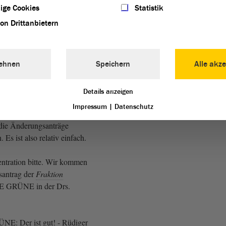
ige Cookies
Statistik
 etwas aufpassen. Wir kommen
von Drittanbietern
 über die Einzelpläne. Wie
egen Änderungsanträge der
amit wir bei den Einzelplänen
ehnen
Speichern
Alle akze
h die Änderungsanträge
würde ich sagen, wir gehen
. Wir verfahren so, dass wir
Details anzeigen
ie Änderungsanträge
Impressum
|
Datenschutz
 wir dann über die
die Änderungsanträge
Es ist also relativ einfach.
entration bitte. Wir kommen
antrag der
Fraktion
 GRÜNE in der Drs.
ÜNE: Der ist gut! - Rüdiger