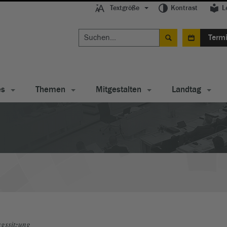
Textgröße
Kontrast
L
Term
es
Themen
Mitgestalten
Landtag
gssitzung