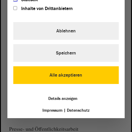
Inhalte von Drittanbietern
Ablehnen
Postanschrift
von Sachsen-Anhalt
Landtag
Domplatz 6–9
Speichern
39104 Magdeburg
Wegbeschreibung
Alle akzeptieren
Auf Google Maps
Telefon und Fax
Details anzeigen
Zentrale:
0391 / 560 - 0
Impressum
|
Datenschutz
Fax:
0391 / 560 - 1123
Presse- und Öffentlichkeitsarbeit