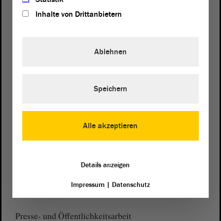
Inhalte von Drittanbietern
Ablehnen
Postanschrift
von Sachsen-Anhalt
Landtag
Domplatz 6–9
Speichern
39104 Magdeburg
Wegbeschreibung
Alle akzeptieren
Auf Google Maps
Telefon und Fax
Details anzeigen
Zentrale:
0391 / 560 - 0
Impressum
|
Datenschutz
Fax:
0391 / 560 - 1123
Presse- und Öffentlichkeitsarbeit