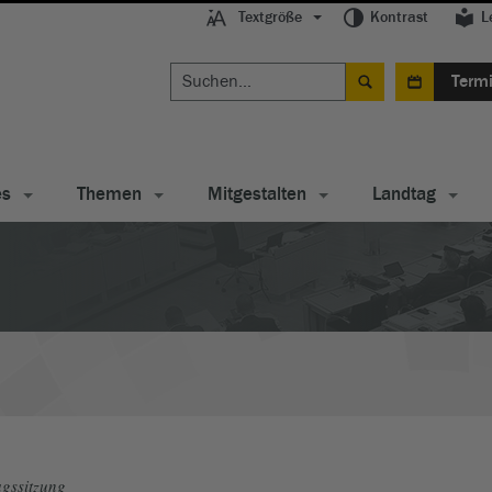
Textgröße
Kontrast
L
Term
es
Themen
Mitgestalten
Landtag
gssitzung