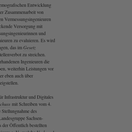
demografischen Entwicklung
der Zusammenarbeit von
lten Vermessungsingenieuren
eckende Versorgung mit
sungsingenieurinnen und
euren zu evaluieren. Es wird
agen, das im
Gesetz
ellenverbot zu streichen.
rhandenen Ingenieuren die
en, weiterhin Leistungen vor
ber eben auch über
igstellen.
r Infrastruktur und Digitales
chuss
mit Schreiben vom 4.
e Stellungnahme des
 Landesgruppe Sachsen-
der Öffentlich bestellten