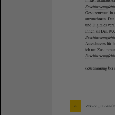
Infrastrukturaussc
Beschlussempfehl
Gesetzentwurf in 
anzunehmen. Der
und Digitales vera
Ihnen als Drs. 8/
Beschlussempfehl
Ausschusses für In
ich um Zustimmun
Beschlussempfehl
(Zustimmung bei 
Zurück zur Landta