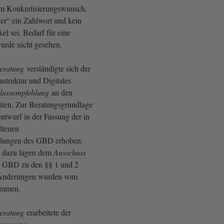
sem Konkretisierungswunsch,
ner“ ein Zahlwort und kein
el sei. Bedarf für eine
urde nicht gesehen.
eratung
verständigte sich der
astruktur und Digitales
lussempfehlung
an den
iten. Zur Beratungsgrundlage
ntwurf in der Fassung der in
ltenen
lungen des GBD erhoben.
 dazu lagen dem
Ausschuss
om GBD zu den §§ 1 und 2
 Änderungen wurden vom
ommen.
eratung
erarbeitete der