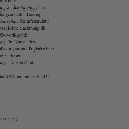
huss eine
ung
an den
Landtag
, den
der geänderten Fassung
Ausschuss
für Infrastruktur
bschiedete einstimmig die
3354 vorliegende
ung
. Im Namen des
frastruktur und Digitales bitte
g zu dieser
ung
. - Vielen Dank.
der SPD und bei der CDU)
gssitzung