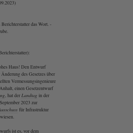
09.2023)
 Berichterstatter das Wort. -
rube.
erichterstatter):
Hohes Haus! Den Entwurf
r Änderung des Gesetzes über
stellten Vermessungsingenieure
Anhalt, einen Gesetzentwurf
ung
, hat der
Landtag
in der
 September 2023 zur
Ausschuss
für Infrastruktur
rwiesen.
wurfs ist es, vor dem