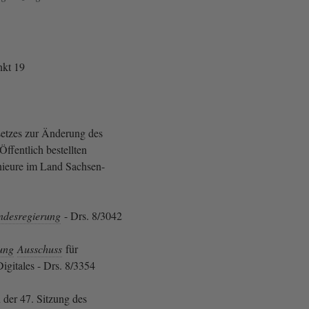
kt 19
etzes zur Änderung des
Öffentlich bestellten
ieure im Land Sachsen-
ndesregierung
- Drs. 8/3042
ung
Ausschuss
für
Digitales - Drs. 8/3354
 der 47. Sitzung des