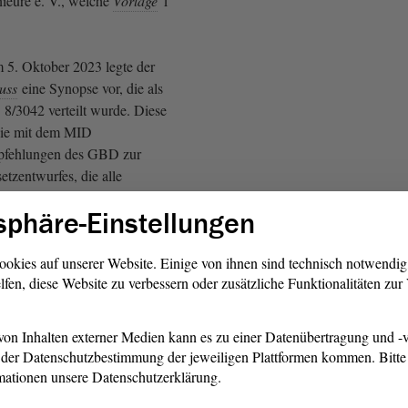
ieure e. V., welche
Vorlage
1
 5. Oktober 2023 legte der
uss
eine Synopse vor, die als
 8/3042 verteilt wurde. Diese
die mit dem MID
pfehlungen des GBD zur
tzentwurfes, die alle
Art waren. Der GBD schlug
sphäre-Einstellungen
, den in dem Gesetzentwurf
eländerungsbefehl zur
uständigen Ministeriums als
ookies auf unserer Website. Einige von ihnen sind technisch notwendi
lfen, diese Website zu verbessern oder zusätzliche Funktionalitäten zu
 zu fassen. Außerdem wurde
herige Überschrift des § 20 -
- in
on Inhalten externer Medien kann es zu einer Datenübertragung und -v
chtigungen“ zu ändern.
der Datenschutzbestimmung der jeweiligen Plattformen kommen. Bitte 
mationen unsere Datenschutzerklärung.
g am 6. Oktober 2023 kam der