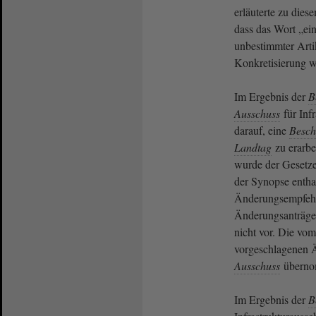
erläuterte zu die
dass das Wort „ei
unbestimmter Artik
Konkretisierung w
Im Ergebnis der
B
Ausschuss
für Infr
darauf, eine
Besch
Landtag
zu erarbe
wurde der Gesetze
der Synopse entha
Änderungsempfeh
Änderungsanträge
nicht vor. Die v
vorgeschlagenen
Ausschuss
übern
Im Ergebnis der
B