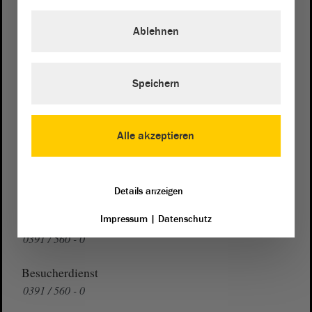
von Sachsen-Anhalt
Landtag
Ablehnen
Domplatz 6–9
39104 Magdeburg
Speichern
Wegbeschreibung
Auf Google Maps
Alle akzeptieren
Telefon und Fax
Zentrale:
0391 / 560 - 0
Fax:
0391 / 560 - 1123
Details anzeigen
Presse- und Öffentlichkeitsarbeit
Impressum
|
Datenschutz
0391 / 560 - 0
Besucherdienst
0391 / 560 - 0