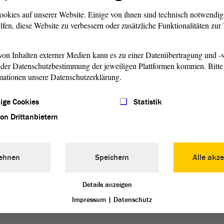
ngen worden sind, zu
diese entsprechend
ookies auf unserer Website. Einige von ihnen sind technisch notwendi
.
lfen, diese Website zu verbessern oder zusätzliche Funktionalitäten zu
on Inhalten externer Medien kann es zu einer Datenübertragung und -v
der Datenschutzbestimmung der jeweiligen Plattformen kommen. Bitte 
 Ihre Logik eingehen. Nicht
mationen unsere Datenschutzerklärung.
 eine soziale Einrichtung
r Geld von den
ige Cookies
Statistik
gen oder vom Staat bekommt,
von Drittanbietern
n Kostgänger des Staates. Er
e Leistung. Der Sozialverband
ate Träger eines Pflegeheimes
ffentliche Hand Leistungen,
ehnen
Speichern
Alle akze
nen Pflegebedürftigen in
 wohnen lässt und diese
Details anzeigen
r andere Träger auch.
Impressum
|
Datenschutz