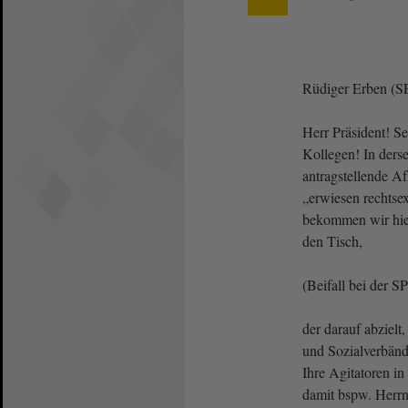
Rüdiger Erben (S
Herr Präsident! S
Kollegen! In ders
antragstellende A
„erwiesen rechts
bekommen wir hie
den Tisch,
(Beifall bei der 
der darauf abzielt
und Sozialverbände
Ihre Agitatoren in
damit bspw. Herrn T