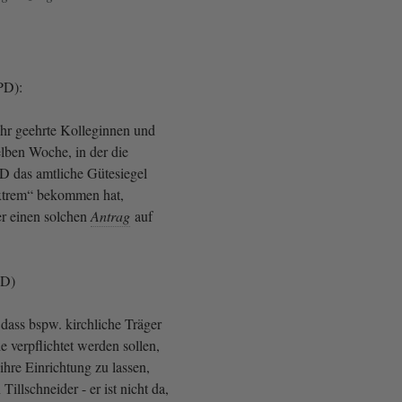
PD):
ehr geehrte Kolleginnen und
elben Woche, in der die
fD das amtliche Gütesiegel
extrem“ bekommen hat,
r einen solchen
Antrag
auf
SPD)
, dass bspw. kirchliche Träger
 verpflichtet werden sollen,
 ihre Einrichtung zu lassen,
illschneider - er ist nicht da,