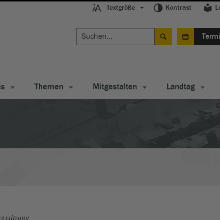
Textgröße
Kontrast
L
Term
es
Themen
Mitgestalten
Landtag
gssitzung