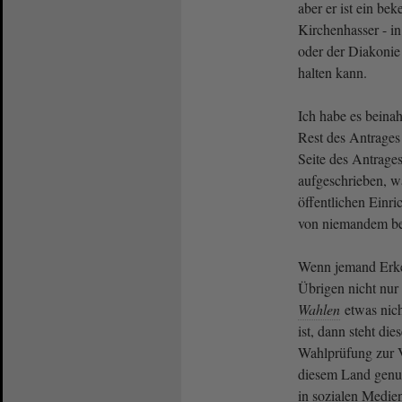
aber er ist ein be
Kirchenhasser - in
oder der Diakonie
halten kann.
Ich habe es beinah
Rest des Antrages
Seite des Antrages
aufgeschrieben, 
öffentlichen Einri
von niemandem bes
Wenn jemand Erken
Übrigen nicht nur 
Wahlen
etwas nic
ist, dann steht di
Wahlprüfung zur 
diesem Land genut
in sozialen Medie