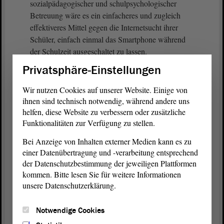
sozialpädagogischer und schulpsychologischer
Betreuung wäre es ein einfacheres und zugleich
effektiveres Mittel gegen die Internetsucht ihrer
Schüler, einfach einmal das Smartphone während
der Schulzeit ausgeschaltet zu lassen.
Privatsphäre-Einstellungen
(Beifall bei der AfD)
Wir nutzen Cookies auf unserer Website. Einige von
Auch, wenn keine regelrechte Sucht vorliegt,
ihnen sind technisch notwendig, während andere uns
schadet die Präsenz des Smartphones im Unterricht.
helfen, diese Website zu verbessern oder zusätzliche
Funktionalitäten zur Verfügung zu stellen.
Der Psychologe Adrian Ward hat 2017 in den USA
nachgewiesen, dass allein die Präsenz eines
Bei Anzeige von Inhalten externer Medien kann es zu
Smartphones auf dem Tisch ausreicht, damit
einer Datenübertragung und -verarbeitung entsprechend
Probanden bei Testfragen schlechter abschneiden.
der Datenschutzbestimmung der jeweiligen Plattformen
Ein in der Nähe befindliches eingeschaltetes
kommen. Bitte lesen Sie für weitere Informationen
Smartphone nimmt uns so in Beschlag, dass
unsere Datenschutzerklärung.
Ressourcen im Gehirn besetzt werden.
Notwendige Cookies
Schon 2010 hat eine in den USA durchgeführte