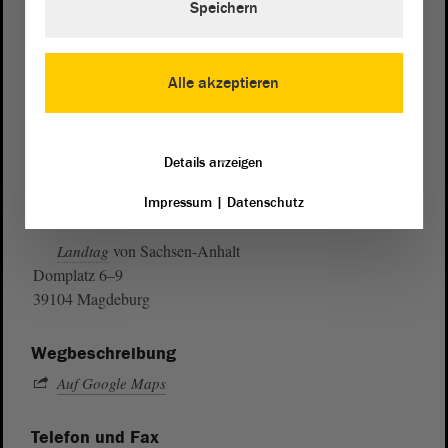
Speichern
Alle akzeptieren
Details anzeigen
Impressum
|
Datenschutz
Postanschrift
von Sachsen-Anhalt
Landtag
Domplatz 6–9
39104 Magdeburg
Wegbeschreibung
Auf Google Maps
Telefon und Fax