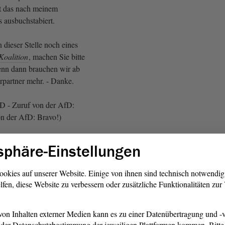
t das nach meinem
s ausbuchstabiert.
 dieser Stelle noch eines
Koalition
, machen Sie bitte
enn dann brauchen wir ab
rpartner mehr. - Danke.
fD - Zuruf von der AfD:
on der AfD: Bravo!)
sphäre-Einstellungen
 Gallert:
ookies auf unserer Website. Einige von ihnen sind technisch notwendi
rvention von Herrn Teßmann. -
lfen, diese Website zu verbessern oder zusätzliche Funktionalitäten zu
on Inhalten externer Medien kann es zu einer Datenübertragung und -v
der Datenschutzbestimmung der jeweiligen Plattformen kommen. Bitte 