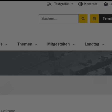
Textgröße
Kontrast
L
Term
es
Themen
Mitgestalten
Landtag
gssitzung