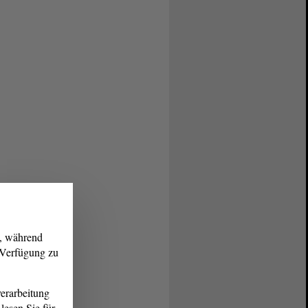
g, während
r Verfügung zu
erarbeitung
lesen Sie für