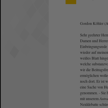
Gordon Köhler (A
Sehr geehrter Herr
Damen und Herren
Einbringungsred
wieder auf meinen 
weißes Blatt hinge
welche substanzvo
wir die Beitragsfre
ermöglichen wolle
noch dort. Er ist 
eine Sache von H
genommen. - Sie ha
mit unserem
Antr
Neiddebatte schür