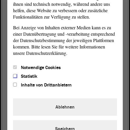
ihnen sind technisch notwendig, während andere uns
Des Weiteren gibt es den Tourismusverband Elbe-
helfen, diese Website zu verbessern oder zusätzliche
Börde-Heide, der sich um die touristische
Funktionalitäten zur Verfügung zu stellen.
Vermarktung kümmert. IMG und
Bei Anzeige von Inhalten externer Medien kann es zu
Tourismusverband Sachsen-Anhalt tun das auch.
einer Datenübertragung und -verarbeitung entsprechend
Das fördern wir als Land auch. Das heißt, wir
der Datenschutzbestimmung der jeweiligen Plattformen
haben dort wie bei allen anderen touristischen
kommen. Bitte lesen Sie für weitere Informationen
Projekten dieser Art, die auf kommunaler Ebene
unsere Datenschutzerklärung.
umgesetzt werden, nicht einen direkten Einfluss,
sondern wir machen das indirekt.
Notwendige Cookies
Ich kann sagen, sobald alle Unterlagen vorliegen,
Statistik
die die IB benötigt, wird dieser GRW-
Antrag
Inhalte von Drittanbietern
beschieden. Dann werden wir das auch
entsprechend finanziell unterstützen. Ich finde, das
ist ein relativ hoher Beitrag des Landes Sachsen-
Ablehnen
Anhalt zur verbesserten touristischen Nutzung des
Wasserstraßenkreuzes.
Speichern