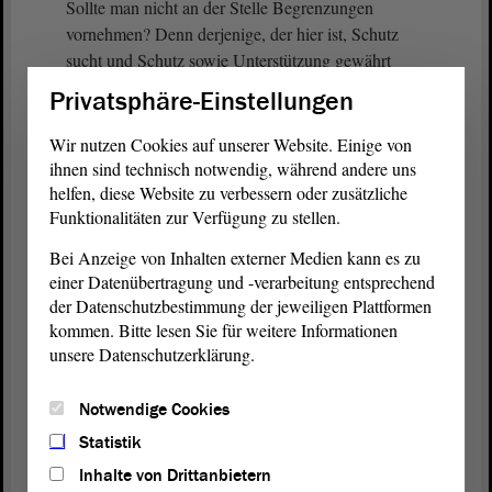
Sollte man nicht an der Stelle Begrenzungen
vornehmen? Denn derjenige, der hier ist, Schutz
sucht und Schutz sowie Unterstützung gewährt
bekommt, der sollte nicht noch Geldtransfers in die
Privatsphäre-Einstellungen
Heimatstaaten unternehmen können. Hierauf lohnt
sich ein intensiverer Blick.
Wir nutzen Cookies auf unserer Website. Einige von
ihnen sind technisch notwendig, während andere uns
Meine sehr geehrten Damen und Herren! Ich will
helfen, diese Website zu verbessern oder zusätzliche
Funktionalitäten zur Verfügung zu stellen.
die letzte Bemerkung in Richtung AfD anbringen.
Ich weiß, dass Sie bei dem Thema offene Grenzen
Bei Anzeige von Inhalten externer Medien kann es zu
immer Angst haben und dass das auch in Ihrer
einer Datenübertragung und -verarbeitung entsprechend
Parteilinie liegt. Sie wollen gern den Dexit haben.
der Datenschutzbestimmung der jeweiligen Plattformen
kommen. Bitte lesen Sie für weitere Informationen
(Zustimmung von Felix Zietmann, AfD)
unsere Datenschutzerklärung.
Ich weiß nicht, ob der noch so attraktiv erscheint,
Notwendige Cookies
wenn man sich die Folgen des Brexit anschaut.
Statistik
Aber ich sage Ihnen ganz offen: Offene Grenzen in
Inhalte von Drittanbietern
Europa sind ein Fortschritt für uns, für den