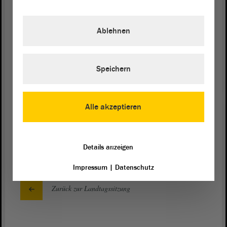
Binnenmarkt, für Sachsen-Anhalt, für
Deutschland.
Ablehnen
(Tobias Rausch, AfD: Das bestreitet keiner! Es geht
um illegale Immigration, nicht um wirtschaftliche
Sachen! Das sind zwei Paar Schuhe!)
Speichern
Wer die Festung Deutschland ausruft, der will uns
einfach nur schaden. - Vielen Dank.
Alle akzeptieren
(Beifall bei der FDP)
Details anzeigen
Impressum
|
Datenschutz
Zurück zur Landtagssitzung