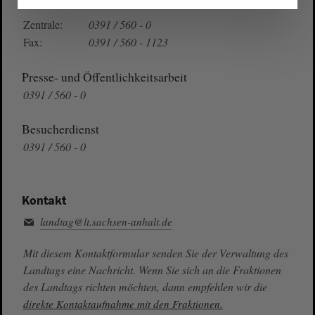
Telefon und Fax
Zentrale:
0391 / 560 - 0
Fax:
0391 / 560 - 1123
Presse- und Öffentlichkeitsarbeit
0391 / 560 - 0
Besucherdienst
0391 / 560 - 0
Kontakt
landtag@lt.sachsen-anhalt.de
Mit diesem Kontaktformular senden Sie der Verwaltung des
Landtags eine Nachricht. Wenn Sie sich an die Fraktionen
des Landtags richten möchten, dann empfehlen wir die
direkte Kontaktaufnahme mit den Fraktionen.