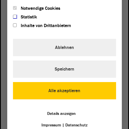
Notwendige Cookies
Statistik
Inhalte von Drittanbietern
Ablehnen
Postanschrift
Speichern
von Sachsen-Anhalt
Landtag
Domplatz 6–9
39104 Magdeburg
Alle akzeptieren
Wegbeschreibung
Details anzeigen
Auf Google Maps
Impressum
|
Datenschutz