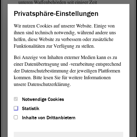
unteren Waffenbehörden seit einiger Zeit
beobachten. Die unteren Waffenbehörden müssen
Privatsphäre-Einstellungen
endlich so ausgestattet werden, dass sie arbeitsfähig
sind. Wenn wir hierbei nicht bald eine erhebliche
Wir nutzen Cookies auf unserer Website. Einige von
Verbesserung erreichen, dann müssen wir uns auch
ihnen sind technisch notwendig, während andere uns
über strukturelle Reformen Gedanken machen. Die
helfen, diese Website zu verbessern oder zusätzliche
Funktionalitäten zur Verfügung zu stellen.
Landesregierung
kann sich hierbei nicht aus der
Verantwortung stehlen und ist in der
Bei Anzeige von Inhalten externer Medien kann es zu
Verantwortung, auf eine wirksame Behördenarbeit
einer Datenübertragung und -verarbeitung entsprechend
zu drängen.
der Datenschutzbestimmung der jeweiligen Plattformen
kommen. Bitte lesen Sie für weitere Informationen
Das Waffenrecht bleibt eine schwierige gesetzliche
unsere Datenschutzerklärung.
Materie, die es dem Anwender und der
Anwenderin nicht einfach macht. Eine
Notwendige Cookies
Überarbeitung wäre insofern wünschenswert. Dass
Statistik
die
Landesregierung
nun auf der Ebene des
Inhalte von Drittanbietern
Bundes sich für eine Überprüfung des Waffenrechts
einsetzen und auch weiteren Änderungsbedarf im
Rahmen der Befassung der Arbeitsgruppe der