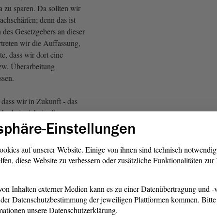
a zu sparen. Da sollten wir
achschärfen; denn das ist
n des Gesetzgebers an dieser
rtreten wir die Auffassung,
te, dass wir dort eine
zw. Überarbeitung
sen.
, dass wir in Zukunft - das
herheit nicht in dieser
sphäre-Einstellungen
 erreichen - stärker über die
 sie stärker in den Fokus
Denn wir bekommen auch
ookies auf unserer Website. Einige von ihnen sind technisch notwendi
n aktuellen gesetzlichen
lfen, diese Website zu verbessern oder zusätzliche Funktionalitäten zu
n Qualitätssteigerungen
scheinen und deshalb hier
on Inhalten externer Medien kann es zu einer Datenübertragung und -v
die
Debatte
über die
der Datenschutzbestimmung der jeweiligen Plattformen kommen. Bitte 
en anstehen muss.
mationen unsere Datenschutzerklärung.