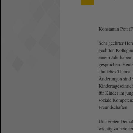
Konstantin Pott 
Sehr geehrter Her
geehrten Kolleginn
einem Jahr haben 
gesprochen. Heute
ähnliches Thema.
Änderungen sind w
Kindertageseinric
für Kinder im jung
soziale Kompetenz
Freundschaften.
Uns Freien Demokr
wichtig zu betonen