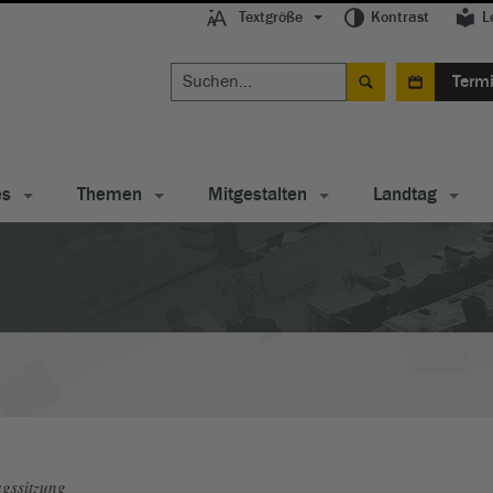
Textgröße
Kontrast
L
Term
es
Themen
Mitgestalten
Landtag
gssitzung