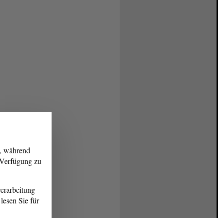
g, während
r Verfügung zu
erarbeitung
lesen Sie für