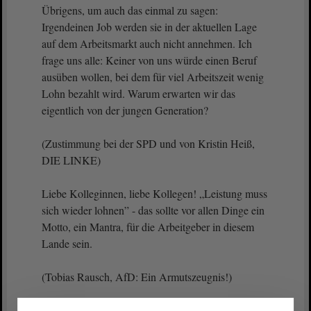
Übrigens, um auch das einmal zu sagen:
Irgendeinen Job werden sie in der aktuellen Lage
auf dem Arbeitsmarkt auch nicht annehmen. Ich
frage uns alle: Keiner von uns würde einen Beruf
ausüben wollen, bei dem für viel Arbeitszeit wenig
Lohn bezahlt wird. Warum erwarten wir das
eigentlich von der jungen Generation?
(Zustimmung bei der SPD und von Kristin Heiß,
DIE LINKE)
Liebe Kolleginnen, liebe Kollegen! „Leistung muss
sich wieder lohnen” - das sollte vor allen Dinge ein
Motto, ein Mantra, für die Arbeitgeber in diesem
Lande sein.
(Tobias Rausch, AfD: Ein Armutszeugnis!)
Wir als Sozialdemokraten unterstützen dabei gern