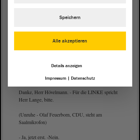
Meine sehr verehrten Damen und Herren, lassen Sie
uns daher in diesem
Landtag
über die Umsetzung
dieser Maßnahmen streiten und nicht dafür sorgen,
Speichern
dass Menschen, die bereits wenig haben, noch mehr
gegeneinander ausgespielt werden. - Herzlichen
Dank.
Alle akzeptieren
(Beifall bei der SPD und bei den GRÜNEN)
Details anzeigen
Präsident Dr. Gunnar Schellenberger:
Impressum
|
Datenschutz
Danke, Herr Hövelmann. - Für die LINKE spricht
Herr Lange, bitte.
(Unruhe - Olaf Feuerborn, CDU, steht am
Saalmikrofon)
- Ja, jetzt erst. -Nein.