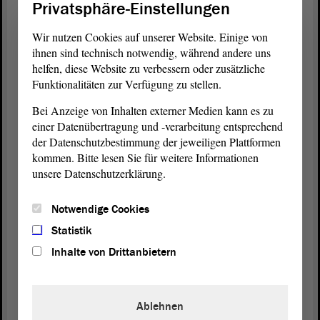
Privatsphäre-Einstellungen
Maßnahmen, die dazu beitragen: höhere
Tarifbindung, Abbau des Niedriglohnsektors.
Wir nutzen Cookies auf unserer Website. Einige von
Natürlich wollen wir aber auch, dass mehr
ihnen sind technisch notwendig, während andere uns
Potenziale in der Gesellschaft freigesetzt werden.
helfen, diese Website zu verbessern oder zusätzliche
Funktionalitäten zur Verfügung zu stellen.
Dazu zählen, dass Asylsuchende und Migranten
schneller und leichter eine Arbeitsgenehmigung
Bei Anzeige von Inhalten externer Medien kann es zu
erhalten; dass wir die Betreuung in den
einer Datenübertragung und -verarbeitung entsprechend
Kindertagesstätten und in den Schulen ausbauen,
der Datenschutzbestimmung der jeweiligen Plattformen
damit Eltern nicht in die Teilzeitarbeit
kommen. Bitte lesen Sie für weitere Informationen
hineingezwungen werden; dass wir eine
unsere Datenschutzerklärung.
umfassende Berufsorientierung an allen
Schulformen anbieten; dass wir mit Forschungs-
Notwendige Cookies
und Start-up-Förderungen junge Talente in
Statistik
Sachsen-Anhalt halten. Mit all diesen Maßnahmen
Inhalte von Drittanbietern
können wir dazu beitragen, dass die Menschen in
unserem Land tatsächlich ihr Bestes leisten
können.
Ablehnen