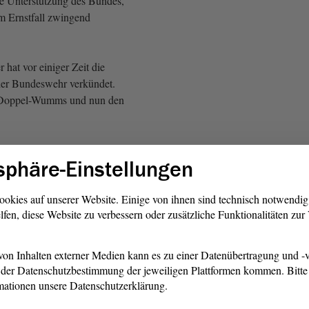
e Unterstützung des Bundes,
m Ernstfall zwingend
hat vor einiger Zeit die
der Bundeswehr verkündet.
 Doppel-Wumms und nun den
 FDP: Mitmachen beim
sphäre-Einstellungen
 ob es bei diesen Titelphrasen
ookies auf unserer Website. Einige von ihnen sind technisch notwendi
lfen, diese Website zu verbessern oder zusätzliche Funktionalitäten zu
ten folgen werden.
el, GRÜNE: Wir warten auf
on Inhalten externer Medien kann es zu einer Datenübertragung und -v
 Oppositionspolitik der CDU!)
der Datenschutzbestimmung der jeweiligen Plattformen kommen. Bitte 
mationen unsere Datenschutzerklärung.
bekanntlich vor der Flut.