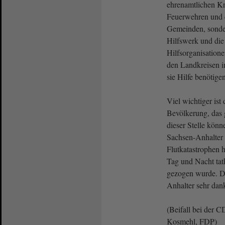
ehrenamtlichen Krä
Feuerwehren und 
Gemeinden, sonde
Hilfswerk und die
Hilfsorganisation
den Landkreisen i
sie Hilfe benötige
Viel wichtiger is
Bevölkerung, das
dieser Stelle könn
Sachsen-Anhalter 
Flutkatastrophen h
Tag und Nacht tat
gezogen wurde. Da
Anhalter sehr dan
(Beifall bei der
Kosmehl, FDP)