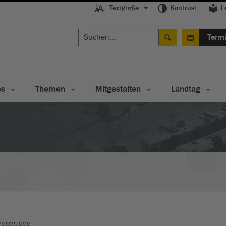
Textgröße
Kontrast
L
Term
es
Themen
Mitgestalten
Landtag
gssitzung