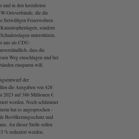
 und in den kreisfreien
HW-Ortsverbände, die die
e freiwilligen Feuerwehren
i Katastrophenlagen, sondern
 Schadenslagen unterstützen.
für uns als CDU-
nverständlich, dass die
esen Weg einschlagen und bei
änden einsparen will.
ngsentwurf der
llen die Ausgaben von 428
hr 2023 auf 386 Millionen €
ziert werden. Noch schlimmer
sterin hat es angesprochen -
ür Bevölkerungsschutz und
aus. An dieser Stelle sollen
 23 % reduziert werden.