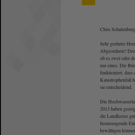
Chris Schulenbu
Sehr geehrter Herr
Abgeordnete! Den B
ob es zwei oder dr
nur eines. Die Bü
funktioniert, dass 
Katastrophenfall h
sie entscheidend.
Die Hochwasserla
2013 haben gezeig
die Landkreise gu
herausragende Ein
bewältigen können